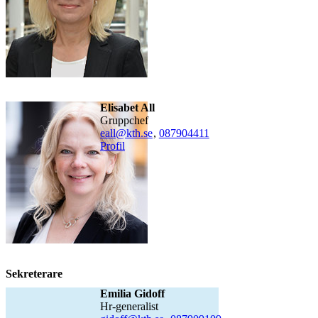
Elisabet All
gruppchef
eall@kth.se
,
08790
4411
Profil
Sekreterare
Emilia Gidoff
hr-generalist