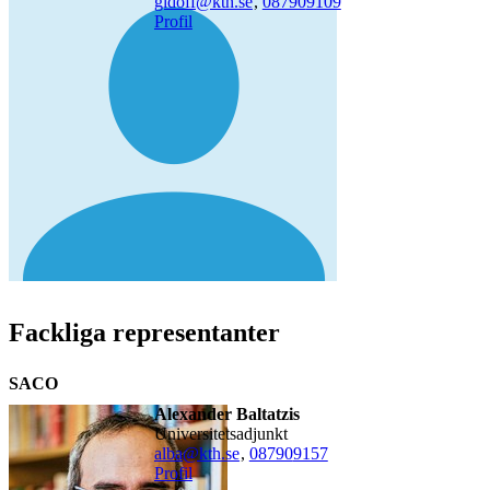
gidoff@kth.se
,
08790
9109
Profil
Fackliga representanter
SACO
Alexander Baltatzis
universitetsadjunkt
alba@kth.se
,
08790
9157
Profil