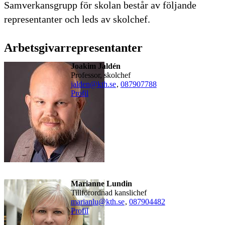
Samverkansgrupp för skolan består av följande
representanter och leds av skolchef.
Arbetsgivarrepresentanter
Joakim Jaldén
professor, skolchef
jalden@kth.se
,
08790
7788
Profil
Marianne Lundin
Tillförordnad kanslichef
marianlu@kth.se
,
08790
4482
Profil