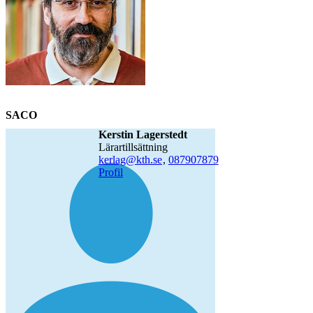
SACO
Kerstin Lagerstedt
lärartillsättning
kerlag@kth.se
,
08790
7879
Profil