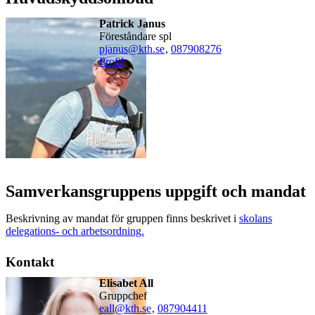
Patrick Janus
föreståndare spl
pjanus@kth.se
,
08790
8276
Profil
Samverkansgruppens uppgift och mandat
Beskrivning av mandat för gruppen finns beskrivet i
skolans
delegations- och arbetsordning.
Kontakt
Elisabet All
gruppchef
eall@kth.se
,
08790
4411