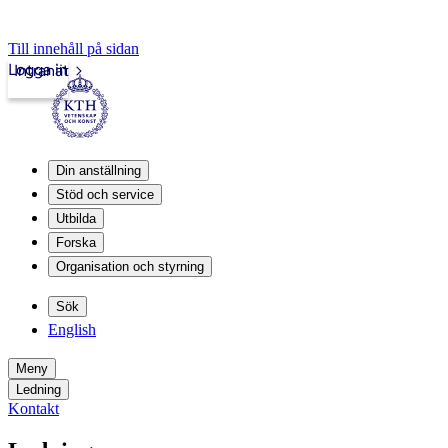
Till innehåll på sidan
Logga in
Intranät
Din anställning
Stöd och service
Utbilda
Forska
Organisation och styrning
Sök
English
Meny
Ledning
Kontakt