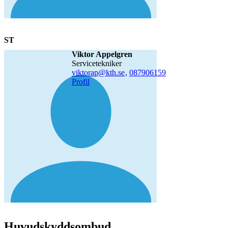
ST
Viktor Appelgren
servicetekniker
viktorap@kth.se
,
08790
6159
Profil
Huvudskyddsombud