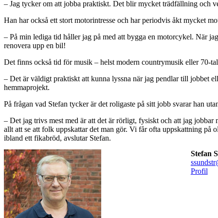
– Jag tycker om att jobba praktiskt. Det blir mycket trädfällning och 
Han har också ett stort motorintresse och har periodvis åkt mycket mot
– På min lediga tid håller jag på med att bygga en motorcykel. När jag
renovera upp en bil!
Det finns också tid för musik – helst modern countrymusik eller 70-ta
– Det är väldigt praktiskt att kunna lyssna när jag pendlar till jobbet e
hemmaprojekt.
På frågan vad Stefan tycker är det roligaste på sitt jobb svarar han uta
– Det jag trivs mest med är att det är rörligt, fysiskt och att jag job
allt att se att folk uppskattar det man gör. Vi får ofta uppskattning på ol
ibland ett fikabröd, avslutar Stefan.
Stefan 
ssundstr
Profil