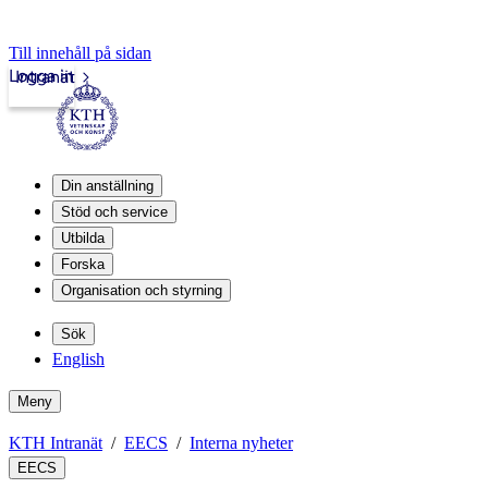
Till innehåll på sidan
Logga in
Intranät
Din anställning
Stöd och service
Utbilda
Forska
Organisation och styrning
Sök
English
Meny
KTH Intranät
EECS
Interna nyheter
EECS