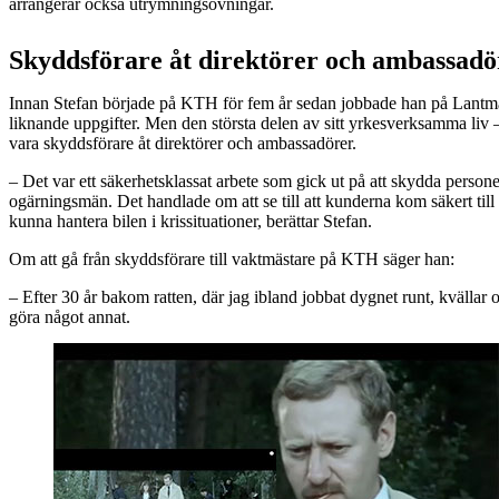
arrangerar också utrymningsövningar.
Skyddsförare åt direktörer och ambassadö
Innan Stefan började på KTH för fem år sedan jobbade han på Lan
liknande uppgifter. Men den största delen av sitt yrkesverksamma liv –
vara skyddsförare åt direktörer och ambassadörer.
– Det var ett säkerhetsklassat arbete som gick ut på att skydda person
ogärningsmän. Det handlade om att se till att kunderna kom säkert till 
kunna hantera bilen i krissituationer, berättar Stefan.
Om att gå från skyddsförare till vaktmästare på KTH säger han:
– Efter 30 år bakom ratten, där jag ibland jobbat dygnet runt, kvällar o
göra något annat.