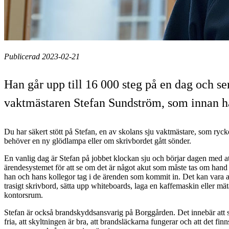
Publicerad 2023-02-21
Han går upp till 16 000 steg på en dag och se
vaktmästaren Stefan Sundström, som innan h
Du har säkert stött på Stefan, en av skolans sju vaktmästare, som ryc
behöver en ny glödlampa eller om skrivbordet gått sönder.
En vanlig dag är Stefan på jobbet klockan sju och börjar dagen med at
ärendesystemet för att se om det är något akut som måste tas om han
han och hans kollegor tag i de ärenden som kommit in. Det kan vara att
trasigt skrivbord, sätta upp whiteboards, laga en kaffemaskin eller mät
kontorsrum.
Stefan är också brandskyddsansvarig på Borggården. Det innebär att s
fria, att skyltningen är bra, att brandsläckarna fungerar och att det fin