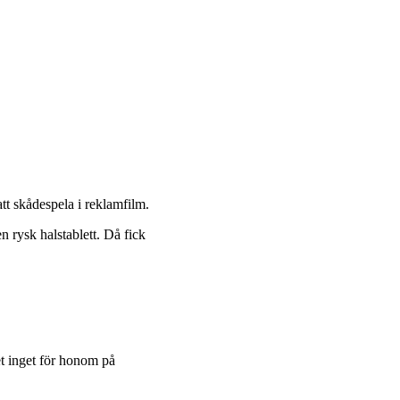
att skådespela i reklamfilm.
n rysk halstablett. Då fick
et inget för honom på