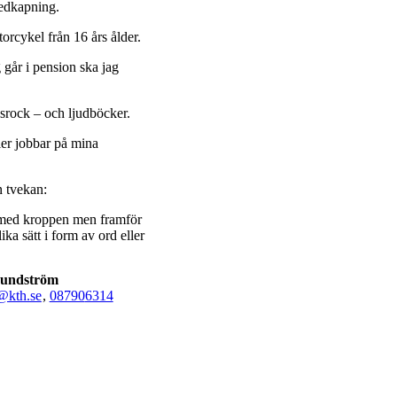
vedkapning.
orcykel från 16 års ålder.
 går i pension ska jag
lsrock – och ljudböcker.
ller jobbar på mina
n tvekan:
bar med kroppen men framför
ika sätt i form av ord eller
Sundström
@kth.se
,
08790
6314