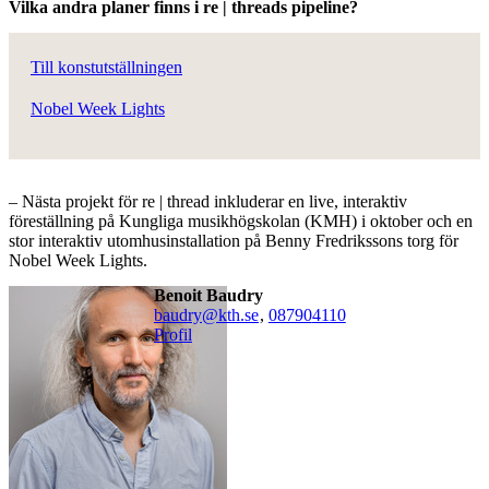
Vilka andra planer finns i re | threads pipeline?
Till konstutställningen
Nobel Week Lights
– Nästa projekt för re | thread inkluderar en live, interaktiv
föreställning på Kungliga musikhögskolan (KMH) i oktober och en
stor interaktiv utomhusinstallation på Benny Fredrikssons torg för
Nobel Week Lights.
Benoit Baudry
baudry@kth.se
,
08790
4110
Profil