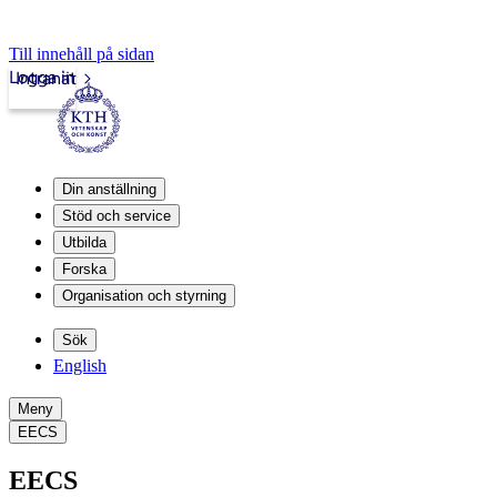
Till innehåll på sidan
Logga in
Intranät
Din anställning
Stöd och service
Utbilda
Forska
Organisation och styrning
Sök
English
Meny
EECS
EECS