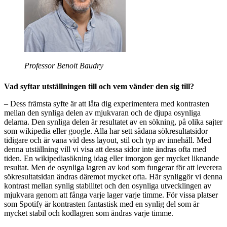
Professor Benoit Baudry
Vad syftar utställningen till och vem vänder den sig till?
– Dess främsta syfte är att låta dig experimentera med kontrasten
mellan den synliga delen av mjukvaran och de djupa osynliga
delarna. Den synliga delen är resultatet av en sökning, på olika sajter
som wikipedia eller google. Alla har sett sådana sökresultatsidor
tidigare och är vana vid dess layout, stil och typ av innehåll. Med
denna utställning vill vi visa att dessa sidor inte ändras ofta med
tiden. En wikipediasökning idag eller imorgon ger mycket liknande
resultat. Men de osynliga lagren av kod som fungerar för att leverera
sökresultatsidan ändras däremot mycket ofta. Här synliggör vi denna
kontrast mellan synlig stabilitet och den osynliga utvecklingen av
mjukvara genom att fånga varje lager varje timme. För vissa platser
som Spotify är kontrasten fantastisk med en synlig del som är
mycket stabil och kodlagren som ändras varje timme.