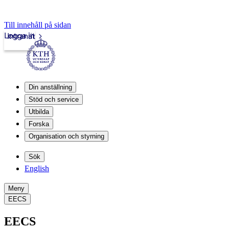
Till innehåll på sidan
Logga in
Intranät
Din anställning
Stöd och service
Utbilda
Forska
Organisation och styrning
Sök
English
Meny
EECS
EECS