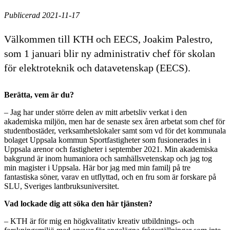
Publicerad 2021-11-17
Välkommen till KTH och EECS, Joakim Palestro,
som 1 januari blir ny administrativ chef för skolan
för elektroteknik och datavetenskap (EECS).
Berätta, vem är du?
– Jag har under större delen av mitt arbetsliv verkat i den
akademiska miljön, men har de senaste sex åren arbetat som chef för
studentbostäder, verksamhetslokaler samt som vd för det kommunala
bolaget Uppsala kommun Sportfastigheter som fusionerades in i
Uppsala arenor och fastigheter i september 2021. Min akademiska
bakgrund är inom humaniora och samhällsvetenskap och jag tog
min magister i Uppsala. Här bor jag med min familj på tre
fantastiska söner, varav en utflyttad, och en fru som är forskare på
SLU, Sveriges lantbruksuniversitet.
Vad lockade dig att söka den här tjänsten?
– KTH är för mig en högkvalitativ kreativ utbildnings- och