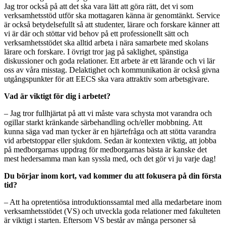
Jag tror också på att det ska vara lätt att göra rätt, det vi som
verksamhetsstöd utför ska mottagaren känna är genomtänkt. Service
är också betydelsefullt så att studenter, lärare och forskare känner att
vi är där och stöttar vid behov på ett professionellt sätt och
verksamhetsstödet ska alltid arbeta i nära samarbete med skolans
lärare och forskare. I övrigt tror jag på saklighet, spänstiga
diskussioner och goda relationer. Ett arbete är ett lärande och vi lär
oss av våra misstag. Delaktighet och kommunikation är också givna
utgångspunkter för att EECS ska vara attraktiv som arbetsgivare.
Vad är viktigt för dig i arbetet?
– Jag tror fullhjärtat på att vi måste vara schysta mot varandra och
ogillar starkt kränkande särbehandling och/eller mobbning. Att
kunna säga vad man tycker är en hjärtefråga och att stötta varandra
vid arbetstoppar eller sjukdom. Sedan är kontexten viktig, att jobba
på medborgarnas uppdrag för medborgarnas bästa är kanske det
mest hedersamma man kan syssla med, och det gör vi ju varje dag!
Du börjar inom kort, vad kommer du att fokusera på din första
tid?
– Att ha opretentiösa introduktionssamtal med alla medarbetare inom
verksamhetsstödet (VS) och utveckla goda relationer med fakulteten
är viktigt i starten. Eftersom VS består av många personer så