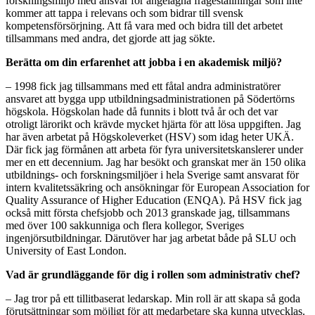
forskningsmiljö med ansvar för angelägna frågeställningar som inte
kommer att tappa i relevans och som bidrar till svensk
kompetensförsörjning. Att få vara med och bidra till det arbetet
tillsammans med andra, det gjorde att jag sökte.
Berätta om din erfarenhet att jobba i en akademisk miljö?
– 1998 fick jag tillsammans med ett fåtal andra administratörer
ansvaret att bygga upp utbildningsadministrationen på Södertörns
högskola. Högskolan hade då funnits i blott två år och det var
otroligt lärorikt och krävde mycket hjärta för att lösa uppgiften. Jag
har även arbetat på Högskoleverket (HSV) som idag heter UKÄ.
Där fick jag förmånen att arbeta för fyra universitetskanslerer under
mer en ett decennium. Jag har besökt och granskat mer än 150 olika
utbildnings- och forskningsmiljöer i hela Sverige samt ansvarat för
intern kvalitetssäkring och ansökningar för European Association for
Quality Assurance of Higher Education (ENQA). På HSV fick jag
också mitt första chefsjobb och 2013 granskade jag, tillsammans
med över 100 sakkunniga och flera kollegor, Sveriges
ingenjörsutbildningar. Därutöver har jag arbetat både på SLU och
University of East London.
Vad är grundläggande för dig i rollen som administrativ chef?
– Jag tror på ett tillitbaserat ledarskap. Min roll är att skapa så goda
förutsättningar som möjligt för att medarbetare ska kunna utvecklas.