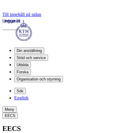
Till innehåll på sidan
Logga in
Intranät
Din anställning
Stöd och service
Utbilda
Forska
Organisation och styrning
Sök
English
Meny
EECS
EECS