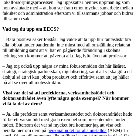
lokalförsörjningsprocessen. Jag uppskattar hennes uppmaning som
hon avslutade med – att hon ser fram emot mycket samarbete mellan
fakultet och administration eftersom vi tillsammans jobbar och bidrar
till samma sak.
Vad tog du upp om EECS?
–
Bara positiva saker förstås! Jag valde att ta upp hur fantastiskt bra
alla jobbat under pandemin, inte minst med all omställning relaterat
till utbildning samt att vi har en pågående förändring i skolans
ledning som kommer att påverka alla. Jag lyfte även att professor .
– Jag tog också upp några av mina fokusområden det här läsåret,
strategi, strategisk partnerskap, digitalisering, samt att vi ska göra ett
årshjul så att vi kan jobba proaktivt och effektivt samt att jag håller
på att se över all mötesstruktur.
Visst var det så att prefekterna, verksamhetsstödet och
doktorandrådet även lyfte några goda exempel? När kommer
vi få ta del av dem?
–
Ja, alla prefekter samt verksamhetsstödet och doktorandrådet hade
förberett varsin bild med goda exempel som presenterades under
mötet. Eftersom det var så mycket bra kommer jag att visa och
berätta mer om dem på
personalmötet för alla anställda
(AEM) 15
april. Så jag vill uppmana alla nyfikna läsare att zooma in då så får