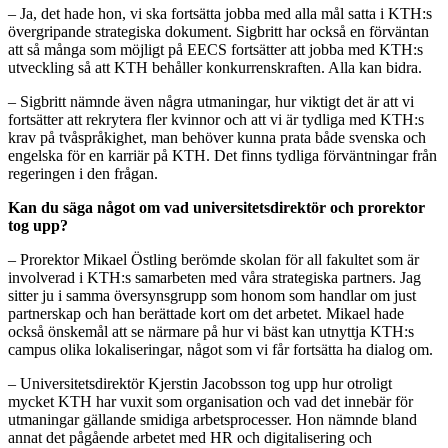
– Ja, det hade hon, vi ska fortsätta jobba med alla mål satta i KTH:s
övergripande strategiska dokument. Sigbritt har också en förväntan
att så många som möjligt på EECS fortsätter att jobba med KTH:s
utveckling så att KTH behåller konkurrenskraften. Alla kan bidra.
– Sigbritt nämnde även några utmaningar, hur viktigt det är att vi
fortsätter att rekrytera fler kvinnor och att vi är tydliga med KTH:s
krav på tvåspråkighet, man behöver kunna prata både svenska och
engelska för en karriär på KTH. Det finns tydliga förväntningar från
regeringen i den frågan.
Kan du säga något om vad universitetsdirektör och prorektor
tog upp?
– Prorektor Mikael Östling berömde skolan för all fakultet som är
involverad i KTH:s samarbeten med våra strategiska partners. Jag
sitter ju i samma översynsgrupp som honom som handlar om just
partnerskap och han berättade kort om det arbetet. Mikael hade
också önskemål att se närmare på hur vi bäst kan utnyttja KTH:s
campus olika lokaliseringar, något som vi får fortsätta ha dialog om.
– Universitetsdirektör Kjerstin Jacobsson tog upp hur otroligt
mycket KTH har vuxit som organisation och vad det innebär för
utmaningar gällande smidiga arbetsprocesser. Hon nämnde bland
annat det pågående arbetet med HR och digitalisering och