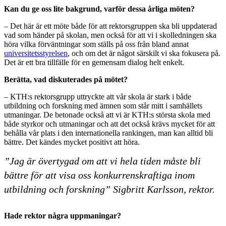
Kan du ge oss lite bakgrund, varför dessa årliga möten?
– Det här är ett möte både för att rektorsgruppen ska bli uppdaterad
vad som händer på skolan, men också för att vi i skolledningen ska
höra vilka förväntningar som ställs på oss från bland annat
universitetsstyrelsen
, och om det är något särskilt vi ska fokusera på.
Det är ett bra tillfälle för en gemensam dialog helt enkelt.
Berätta, vad diskuterades på mötet?
– KTH:s rektorsgrupp uttryckte att vår skola är stark i både
utbildning och forskning med ämnen som står mitt i samhällets
utmaningar. De betonade också att vi är KTH:s största skola med
både styrkor och utmaningar och att det också krävs mycket för att
behålla vår plats i den internationella rankingen, man kan alltid bli
bättre. Det kändes mycket positivt att höra.
”Jag är övertygad om att vi hela tiden måste bli
bättre för att visa oss konkurrenskraftiga inom
utbildning och forskning” Sigbritt Karlsson, rektor.
Hade rektor några uppmaningar?