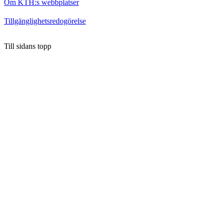
Om KTH:s webbplatser
Tillgänglighetsredogörelse
Till sidans topp