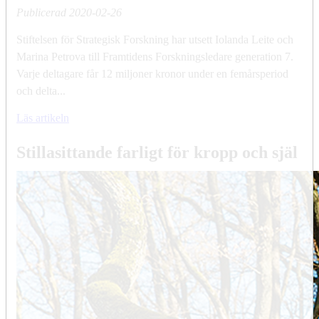
Publicerad
2020-02-26
Stiftelsen för Strategisk Forskning har utsett Iolanda Leite och
Marina Petrova till Framtidens Forskningsledare generation 7.
Varje deltagare får 12 miljoner kronor under en femårsperiod
och delta...
Läs artikeln
Stillasittande farligt för kropp och själ