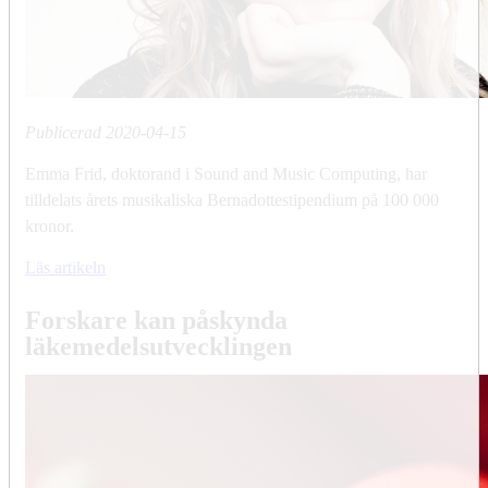
Publicerad
2020-04-15
Emma Frid, doktorand i Sound and Music Computing, har
tilldelats årets musikaliska Bernadottestipendium på 100 000
kronor.
Läs artikeln
Forskare kan påskynda
läkemedelsutvecklingen