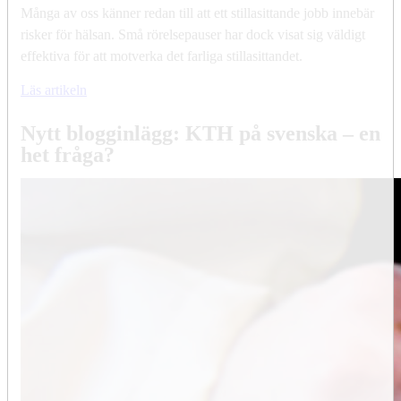
Många av oss känner redan till att ett stillasittande jobb innebär
risker för hälsan. Små rörelsepauser har dock visat sig väldigt
effektiva för att motverka det farliga stillasittandet.
Läs artikeln
Nytt blogginlägg: KTH på svenska – en
het fråga?