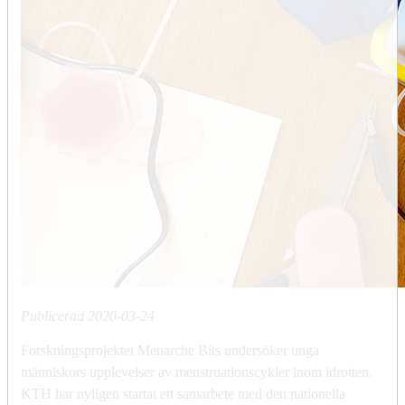
Publicerad
2020-03-24
Forskningsprojektet Menarche Bits undersöker unga
människors upplevelser av menstruationscykler inom idrotten.
KTH har nyligen startat ett samarbete med den nationella