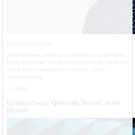
Publicerad
2020-04-22
Matthieu Barreau, postdoktor vid avdelningen för reglerteknik,
EECS, har tilldelats “Prix des meilleures thèses du GdR MACS
et de la section Automatique du Club EEA”, för sin
doktorsavhandling.
Läs artikeln
Grattis Oscar Quevedo Teruel, årets
lärare!