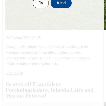
Ja
Alltid
Publicerad
2020-03-05
Panagiotis Papadimitratos, professor på avdelningen för
kommunikationssystem, har blivit utnämnd till den
prestigefyllda utmärkelsen IEEE Fellow för sitt bidrag till
trådlös mobil nätverkssäkerhet och...
Läs artikeln
Grattis till Framtidens
Forskningsledare, Iolanda Leite and
Marina Petrova!