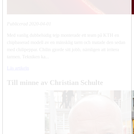
Publicerad
2020-04-01
Med vanlig dubbelsidig tejp monterade ett team på KTH en
chipbaserad modell av en mänsklig tarm och matade den sedan
med chilipeppar. Chilin gjorde sitt jobb, nämligen att irritera
tarmen. Tekniken ka...
Läs artikeln
Till minne av Christian Schulte