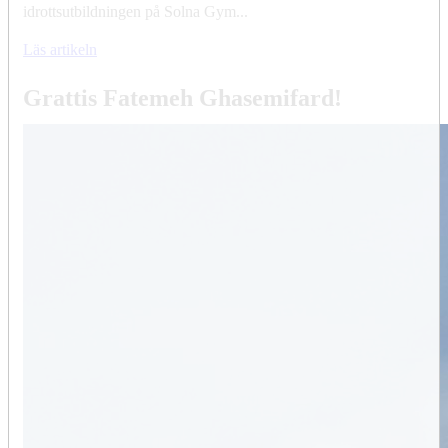
idrottsutbildningen på Solna Gym...
Läs artikeln
Grattis Fatemeh Ghasemifard!