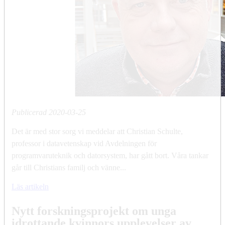
Publicerad
2020-03-25
Det är med stor sorg vi meddelar att Christian Schulte,
professor i datavetenskap vid Avdelningen för
programvaruteknik och datorsystem, har gått bort. Våra tankar
går till Christians familj och vänne...
Läs artikeln
Nytt forskningsprojekt om unga
idrottande kvinnors upplevelser av