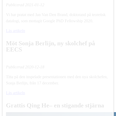
Publicerad
2021-01-12
Vi har pratat med Jan Van Den Brand, doktorand på teoretisk
datalogi, som mottagit Google PhD Fellowship 2020.
Läs artikeln
Möt Sonja Berlijn, ny skolchef på
EECS
Publicerad
2020-12-18
Titta på den inspelade presentationen med den nya skolchefen,
Sonja Berlijn, från 17 december.
Läs artikeln
Grattis Qing He– en stigande stjärna