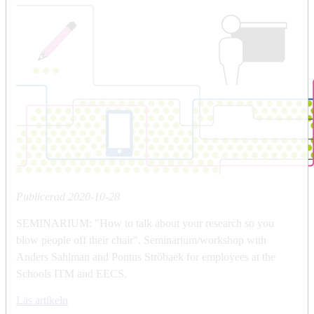
Publicerad
2020-10-28
SEMINARIUM: "How to talk about your research so you
blow people off their chair". Seminarium/workshop with
Anders Sahlman and Pontus Ströbaek for employees at the
Schools ITM and EECS.
Läs artikeln