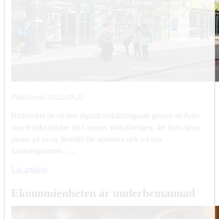
Publicerad
2022-09-22
Biblioteket tar ett mer digitalt förhållningssätt genom att flytta
sina fysiska böcker till Campus Valhallavägen, det finns stora
planer på en ny lärmiljö för studenter och två nya
forskningscentra – ...
Läs artikeln
Ekonomienheten är underbemannad