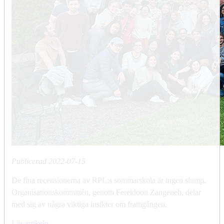
Publicerad
2022-07-15
De fina recensionerna av RPL:s sommarskola är ingen slump.
Organisationskommittén, genom Fereidoon Zangeneh, delar
med sig av några viktiga insikter om framgången.
Läs artikeln