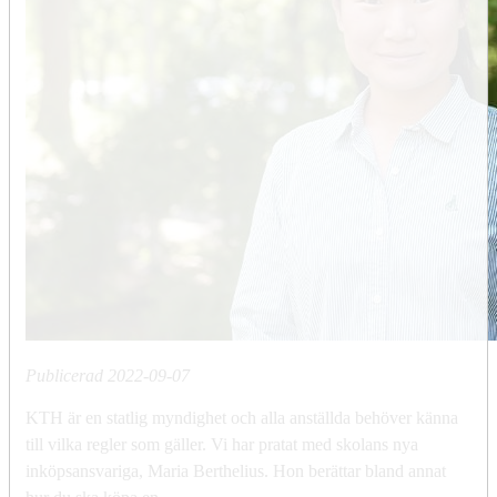
Publicerad
2022-09-07
KTH är en statlig myndighet och alla anställda behöver känna
till vilka regler som gäller. ​Vi har pratat med skolans nya
inköpsansvariga, Maria Berthelius. Hon berättar bland annat