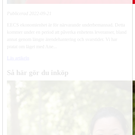
Publicerad
2022-09-21
EECS ekonomienhet är för närvarande underbemannad. Detta
kommer under en period att påverka enhetens leveranser, bland
annat genom längre ärendehantering och svarstider. Vi har
pratat om läget med Ane...
Läs artikeln
Så här gör du inköp