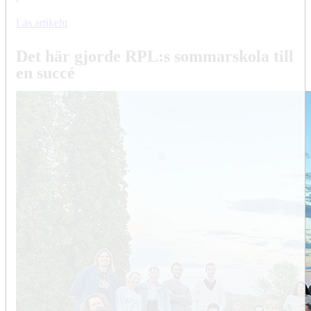
Läs artikeln
Det här gjorde RPL:s sommarskola till
en succé