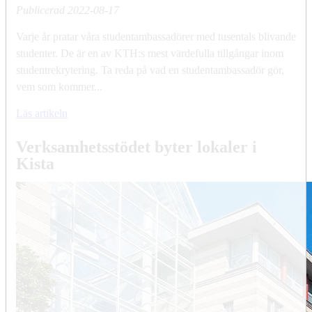
Publicerad
2022-08-17
Varje år pratar våra studentambassadörer med tusentals blivande
studenter. De är en av KTH:s mest värdefulla tillgångar inom
studentrekrytering. Ta reda på vad en studentambassadör gör,
vem som kommer...
Läs artikeln
Verksamhetsstödet byter lokaler i
Kista