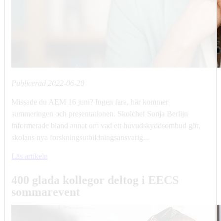
Publicerad
2022-06-20
Missade du AEM 16 juni? Ingen fara, här kommer
summeringen och presentationen. Skolchef Sonja Berlijn
informerade bland annat om vad ett huvudskyddsombud gör,
skolans nya forskningsutbildningsansvarig...
Läs artikeln
400 glada kollegor deltog i EECS
sommarevent