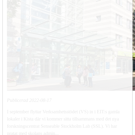
Publicerad
2022-08-17
I september flyttar Verksamhetsstödet (VS) in i EIT:s gamla
lokaler i Kista där vi kommer sitta tillsammans med det nya
forskningscentrat Senseable Stockholm Lab (SSL). Vi har
pratat med skolans admin...