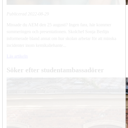
Publicerad
2022-08-29
Missade du AEM den 25 augusti? Ingen fara, här kommer
summeringen och presentationen. Skolchef Sonja Berlijn
informerade bland annat om hur skolan arbetar för att minska
incidenter inom kemikaliehante...
Läs artikeln
Söker efter studentambassadörer