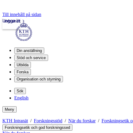
Till innehåll på sidan
Logga in
Intranät
Din anställning
Stöd och service
Utbilda
Forska
Organisation och styrning
Sök
English
Meny
KTH Intranät
Forskningsstöd
När du forskar
Forskningsetik 
Forskningsetik och god forskningssed