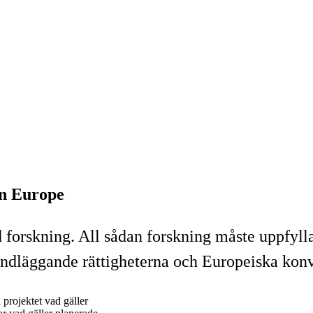
on Europe
 forskning. All sådan forskning måste uppfylla 
ndläggande rättigheterna och Europeiska konv
projektet vad gäller