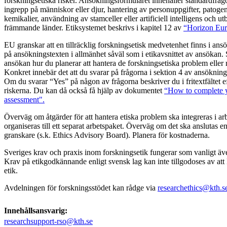
forskningsetiska risker. Ansökningsformuläret innehåller standardfråg
ingrepp på människor eller djur, hantering av personuppgifter, patogene
kemikalier, användning av stamceller eller artificiell intelligens och utb
främmande länder. Etiksystemet beskrivs i kapitel 12 av
“Horizon Eu
EU granskar att en tillräcklig forskningsetisk medvetenhet finns i ansö
på ansökningstexten i allmänhet såväl som i etikavsnittet av ansökan. S
ansökan hur du planerar att hantera de forskningsetiska problem eller ri
Konkret innebär det att du svarar på frågorna i sektion 4 av ansöknings
Om du svarar “Yes” på någon av frågorna beskriver du i fritextfältet ef
riskerna. Du kan då också få hjälp av dokumentet
“How to complete yo
assessment".
Överväg om åtgärder för att hantera etiska problem ska integreras i ar
organiseras till ett separat arbetspaket. Överväg om det ska anslutas en 
granskare (s.k. Ethics Advisory Board). Planera för kostnaderna.
Sveriges krav och praxis inom forskningsetik fungerar som vanligt äv
Krav på etikgodkännande enligt svensk lag kan inte tillgodoses av att
etik.
Avdelningen för forskningsstödet kan rådge via
researchethics@kth.s
Innehållsansvarig:
researchsupport-rso@kth.se