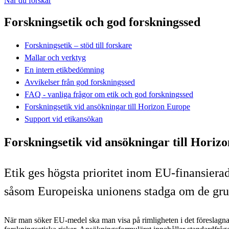
När du forskar
Forskningsetik och god forskningssed
Forskningsetik – stöd till forskare
Mallar och verktyg
En intern etikbedömning
Avvikelser från god forskningssed
FAQ - vanliga frågor om etik och god forskningssed
Forskningsetik vid ansökningar till Horizon Europe
Support vid etikansökan
Forskningsetik vid ansökningar till Horiz
Etik ges högsta prioritet inom EU-finansierad
såsom Europeiska unionens stadga om de gru
När man söker EU-medel ska man visa på rimligheten i det föreslagna 