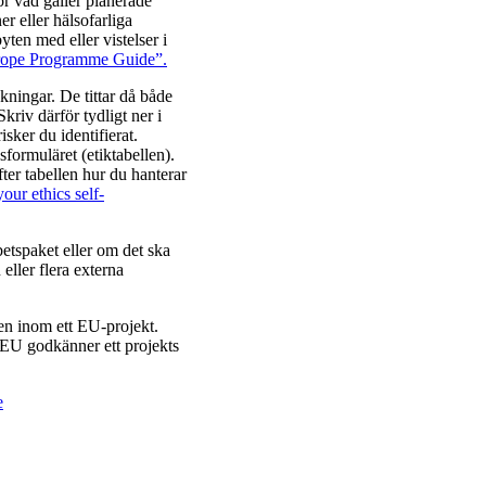
or vad gäller planerade
r eller hälsofarliga
yten med eller vistelser i
rope Programme Guide”.
kningar. De tittar då både
kriv därför tydligt ner i
sker du identifierat.
formuläret (etiktabellen).
ter tabellen hur du hanterar
ur ethics self-
betspaket eller om det ska
eller flera externa
en inom ett EU-projekt.
 EU godkänner ett projekts
e