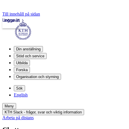
Till innehåll på sidan
Logga in
Intranät
Din anställning
Stöd och service
Utbilda
Forska
Organisation och styrning
Sök
English
Meny
KTH Slack - frågor, svar och viktig information
Arbeta på distans