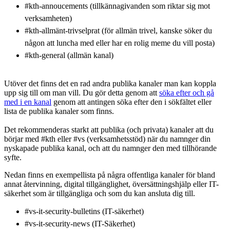
#kth-annoucements (tillkännagivanden som riktar sig mot
verksamheten)
#kth-allmänt-trivselprat (för allmän trivel, kanske söker du
någon att luncha med eller har en rolig meme du vill posta)
#kth-general (allmän kanal)
Utöver det finns det en rad andra publika kanaler man kan koppla
upp sig till om man vill. Du gör detta genom att
söka efter och gå
med i en kanal
genom att antingen söka efter den i sökfältet eller
lista de publika kanaler som finns.
Det rekommenderas starkt att publika (och privata) kanaler att du
börjar med #kth eller #vs (verksamhetsstöd) när du namnger din
nyskapade publika kanal, och att du namnger den med tillhörande
syfte.
Nedan finns en exempellista på några offentliga kanaler för bland
annat återvinning, digital tillgänglighet, översättningshjälp eller IT-
säkerhet som är tillgängliga och som du kan ansluta dig till.
#vs-it-security-bulletins (IT-säkerhet)
#vs-it-security-news (IT-Säkerhet)