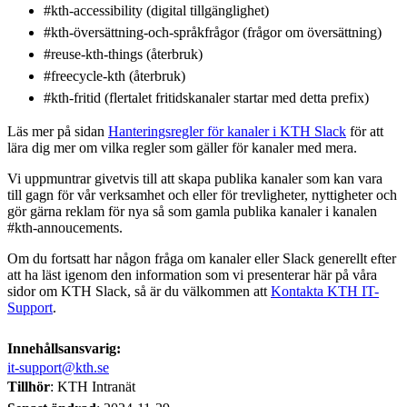
#kth-accessibility (digital tillgänglighet)
#kth-översättning-och-språkfrågor (frågor om översättning)
#reuse-kth-things (återbruk)
#freecycle-kth (återbruk)
#kth-fritid (flertalet fritidskanaler startar med detta prefix)
Läs mer på sidan
Hanteringsregler för kanaler i KTH Slack
för att
lära dig mer om vilka regler som gäller för kanaler med mera.
Vi uppmuntrar givetvis till att skapa publika kanaler som kan vara
till gagn för vår verksamhet och eller för trevligheter, nyttigheter och
gör gärna reklam för nya så som gamla publika kanaler i kanalen
#kth-annoucements.
Om du fortsatt har någon fråga om kanaler eller Slack generellt efter
att ha läst igenom den information som vi presenterar här på våra
sidor om KTH Slack, så är du välkommen att
Kontakta KTH IT-
Support
.
Innehållsansvarig:
it-support@kth.se
Tillhör
: KTH Intranät