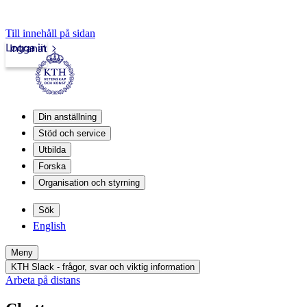
Till innehåll på sidan
Logga in
Intranät
Din anställning
Stöd och service
Utbilda
Forska
Organisation och styrning
Sök
English
Meny
KTH Slack - frågor, svar och viktig information
Arbeta på distans