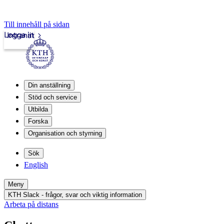
Till innehåll på sidan
Logga in
Intranät
Din anställning
Stöd och service
Utbilda
Forska
Organisation och styrning
Sök
English
Meny
KTH Slack - frågor, svar och viktig information
Arbeta på distans