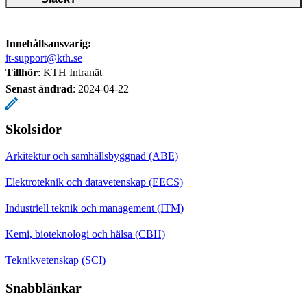
Innehållsansvarig:
it-support@kth.se
Tillhör
: KTH Intranät
Senast ändrad
:
2024-04-22
Skolsidor
Arkitektur och samhällsbyggnad (ABE)
Elektroteknik och datavetenskap (EECS)
Industriell teknik och management (ITM)
Kemi, bioteknologi och hälsa (CBH)
Teknikvetenskap (SCI)
Snabblänkar