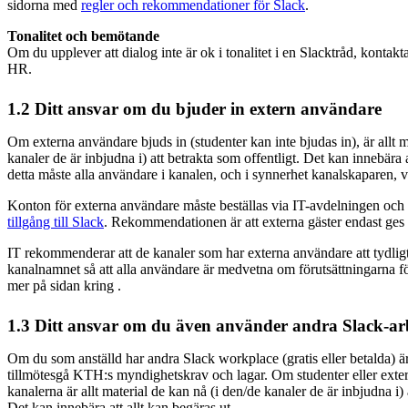
sidorna med
regler och rekommendationer för Slack
.
Tonalitet och bemötande
Om du upplever att dialog inte är ok i tonalitet i en Slacktråd, konta
HR.
1.2 Ditt ansvar om du bjuder in extern användare
Om externa användare bjuds in (studenter kan inte bjudas in), är allt m
kanaler de är inbjudna i) att betrakta som offentligt. Det kan innebära 
detta måste alla användare i kanalen, och i synnerhet kanalskaparen,
Konton för externa användare måste beställas via IT-avdelningen och 
tillgång till Slack
. Rekommendationen är att externa gäster endast ges t
IT rekommenderar att de kanaler som har externa användare att tydligt
kanalnamnet så att alla användare är medvetna om förutsättningarna 
mer på sidan kring .
1.3 Ditt ansvar om du även använder andra Slack-ar
Om du som anställd har andra Slack workplace (gratis eller betalda) är 
tillmötesgå KTH:s myndighetskrav och lagar. Om studenter eller exter
kanalerna är allt material de kan nå (i den/de kanaler de är inbjudna i) 
Det kan innebära att allt kan begäras ut.