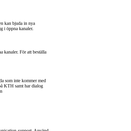
en kan bjuda in nya
ig i öppna kanaler.
a kanaler. För att beställa
llda som inte kommer med
r på KTH samt har dialog
en
unication-support. Använd