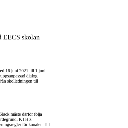
d EECS skolan
d 16 juni 2021 till 1 juni
gruppsanpassad dialog
rån skolledningen till
ack måste därför följa
värdegrund, KTH:s
ingsregler för kanaler. Till