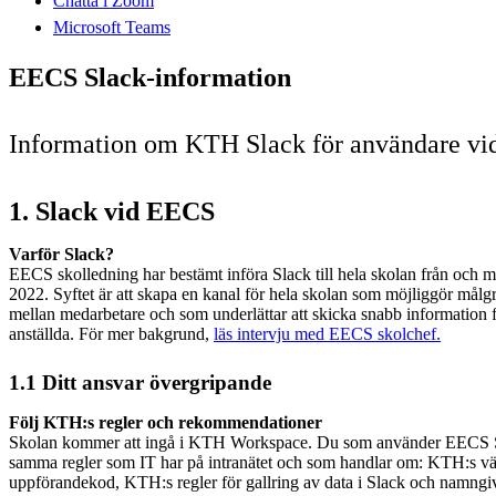
Chatta i Zoom
Microsoft Teams
EECS Slack-information
Information om KTH Slack för användare vi
1. Slack vid EECS
Varför Slack?
EECS skolledning har bestämt införa Slack till hela skolan från och me
2022. Syftet är att skapa en kanal för hela skolan som möjliggör mål
mellan medarbetare och som underlättar att skicka snabb information f
anställda. För mer bakgrund,
läs intervju med EECS skolchef.
1.1 Ditt ansvar övergripande
Följ KTH:s regler och rekommendationer
Skolan kommer att ingå i KTH Workspace. Du som använder EECS Sl
samma regler som IT har på intranätet och som handlar om: KTH:s 
uppförandekod, KTH:s regler för gallring av data i Slack och namngivn