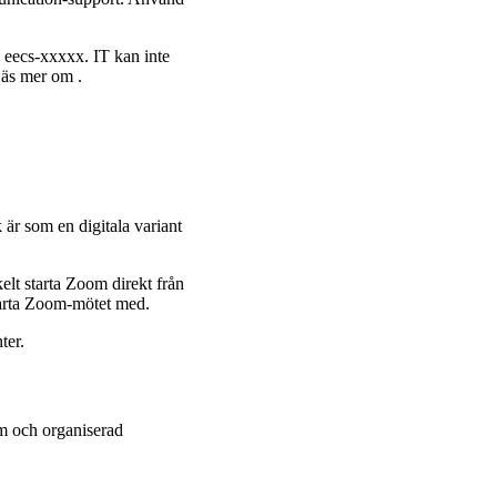
eecs-xxxxx. IT kan inte
Läs mer om .
 är som en digitala variant
lt starta Zoom direkt från
starta Zoom-mötet med.
ter.
am och organiserad