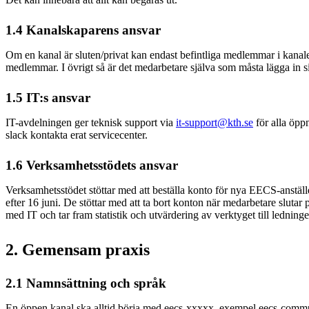
1.4 Kanalskaparens ansvar
Om en kanal är sluten/privat kan endast befintliga medlemmar i kanal
medlemmar. I övrigt så är det medarbetare själva som måsta lägga in s
1.5 IT:s ansvar
IT-avdelningen ger teknisk support via
it-support@kth.se
för alla öppn
slack kontakta erat servicecenter.
1.6 Verksamhetsstödets ansvar
Verksamhetsstödet stöttar med att beställa konto för nya EECS-anstä
efter 16 juni. De stöttar med att ta bort konton när medarbetare sluta
med IT och tar fram statistik och utvärdering av verktyget till ledning
2. Gemensam praxis
2.1 Namnsättning och språk
En öppen kanal ska alltid börja med eecs-xxxxx, exempel eecs-comm