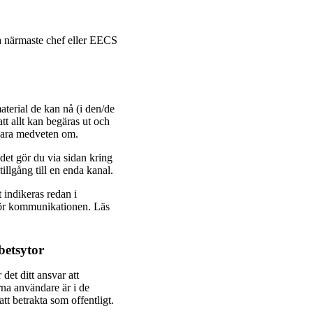
kta närmaste chef eller EECS
aterial de kan nå (i den/de
att allt kan begäras ut och
 vara medveten om.
det gör du via sidan kring
illgång till en enda kanal.
 indikeras redan i
för kommunikationen. Läs
betsytor
det ditt ansvar att
na användare är i de
att betrakta som offentligt.