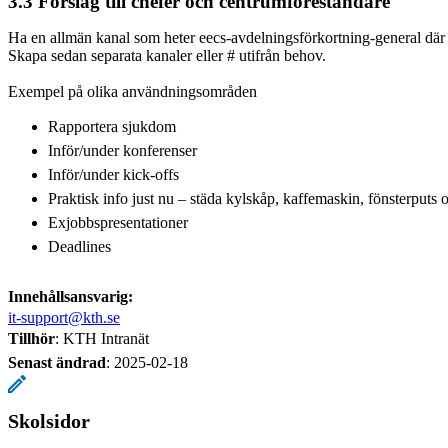
3.3 Förslag till chefer och centrumföreståndare
Ha en allmän kanal som heter eecs-avdelningsförkortning-general där a
Skapa sedan separata kanaler eller # utifrån behov.
Exempel på olika användningsområden
Rapportera sjukdom
Inför/under konferenser
Inför/under kick-offs
Praktisk info just nu – städa kylskåp, kaffemaskin, fönsterputs 
Exjobbspresentationer
Deadlines
Innehållsansvarig:
it-support@kth.se
Tillhör
: KTH Intranät
Senast ändrad
:
2025-02-18
Skolsidor