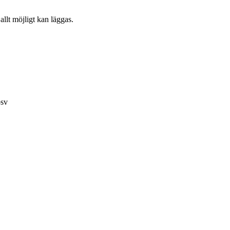
llt möjligt kan läggas.
osv