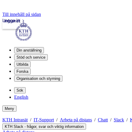
Till innehåll på sidan
Logga in
Intranät
Din anställning
Stöd och service
Utbilda
Forska
Organisation och styrning
Sök
English
Meny
KTH Intranät
IT-Support
Arbeta på distans
Chatt
Slack
K
KTH Slack - frågor, svar och viktig information