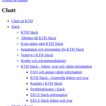
Arbeta på distans
Chatt
Chatt på KTH
Slack
KTH Slack
Tillgång till KTH Slack
Kom igång med KTH Slack
Installation och inloggning för KTH Slack
Verktyg i KTH-Slack
Regler och rekommendationer
KTH Slack - frågor, svar och viktig information
FAQ och annan viktig information
KTH Slack - Generella frågor och svar
Kanaler i KTH Slack
Problemlösning i Slack
EECS Slack-information
EECS Slack frågor och svar