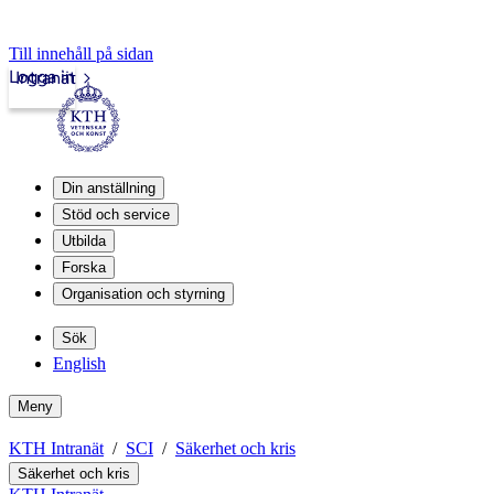
Till innehåll på sidan
Logga in
Intranät
Din anställning
Stöd och service
Utbilda
Forska
Organisation och styrning
Sök
English
Meny
KTH Intranät
SCI
Säkerhet och kris
Säkerhet och kris