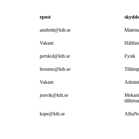
epost
skydd
annbritt@kth.se
Matema
Vakant
Hållfas
perskol@kth.se
Fysik
hessmo@kth.se
Tillämp
Vakant
Adminis
jonvik@kth.se
Mekani
tillhö
kspe@kth.se
AlbaNo