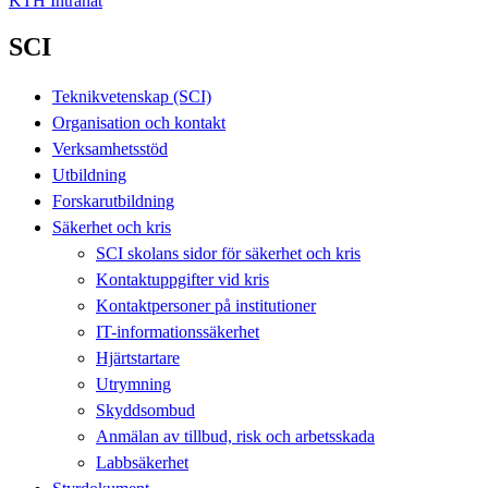
KTH Intranät
SCI
Teknikvetenskap (SCI)
Organisation och kontakt
Verksamhetsstöd
Utbildning
Forskarutbildning
Säkerhet och kris
SCI skolans sidor för säkerhet och kris
Kontaktuppgifter vid kris
Kontaktpersoner på institutioner
IT-informationssäkerhet
Hjärtstartare
Utrymning
Skyddsombud
Anmälan av tillbud, risk och arbetsskada
Labbsäkerhet