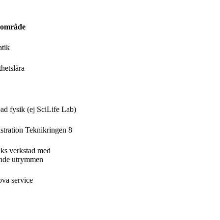
sområde
tik
thetslära
ad fysik (ej SciLife Lab)
tration Teknikringen 8
ks verkstad med
rande utrymmen
va service