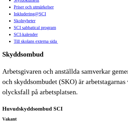
Styrdokument
Priser och utmärkelser
Inkludering@SCI
Skolnyheter
SCI sabbatical program
SCI-kalender
Till skolans externa sida​​​​​​​
Skyddsombud
Arbetsgivaren och anställda samverkar gemen
och skyddsombudet (SKO) är arbetstagarnas v
olycksfall på arbetsplatsen.
Huvudskyddsombud SCI
Vakant