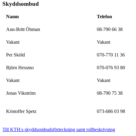
Skyddsombud
Namn
Telefon
Ann-Britt Öhman
08-790 66 38
Vakant
Vakant
Per Sköld
070-770 11 36
Björn Hessmo
070-076 93 80
Vakant
Vakant
Jonas Vikström
08-790 75 38
Kristoffer Spetz
073-686 03 98
Till KTH:s skyddsombudsförteckning samt rollbeskrivning