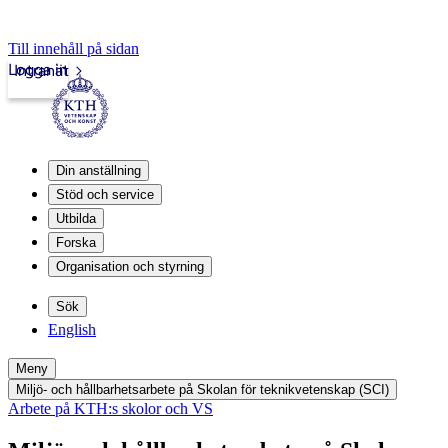
Till innehåll på sidan
Logga in
Intranät
Din anställning
Stöd och service
Utbilda
Forska
Organisation och styrning
Sök
English
Meny
Miljö- och hållbarhetsarbete på Skolan för teknikvetenskap (SCI)
Arbete på KTH:s skolor och VS