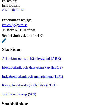
På skolan:
Erik Edstam
edstam@kth.se
Innehållsansvarig:
kth-miljo@kth.se
Tillhör
: KTH Intranät
Senast ändrad
:
2025-04-01
Skolsidor
Arkitektur och samhällsbyggnad (ABE)
Elektroteknik och datavetenskap (EECS)
Industriell teknik och management (ITM)
Kemi, bioteknologi och hälsa (CBH)
Teknikvetenskap (SCI)
Snabblänkar