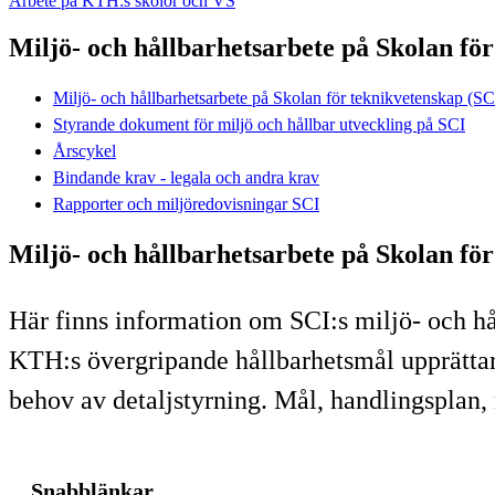
Arbete på KTH:s skolor och VS
Miljö- och hållbarhetsarbete på Skolan fö
Miljö- och hållbarhetsarbete på Skolan för teknikvetenskap (SC
Styrande dokument för miljö och hållbar utveckling på SCI
Årscykel
Bindande krav - legala och andra krav
Rapporter och miljöredovisningar SCI
Miljö- och hållbarhetsarbete på Skolan fö
Här finns information om SCI:s miljö- och h
KTH:s övergripande hållbarhetsmål upprätta
behov av detaljstyrning. Mål, handlingsplan, 
Snabblänkar