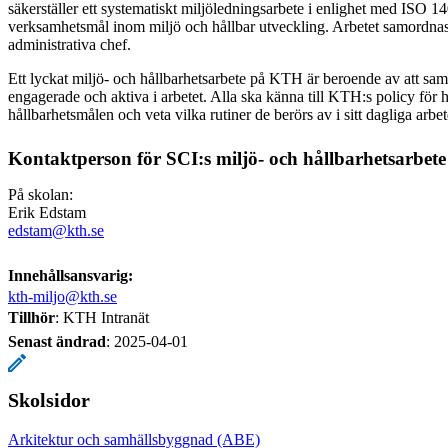
säkerställer ett systematiskt miljöledningsarbete i enlighet med ISO
verksamhetsmål inom miljö och hållbar utveckling. Arbetet samordna
administrativa chef.
Ett lyckat miljö- och hållbarhetsarbete på KTH är beroende av att sam
engagerade och aktiva i arbetet. Alla ska känna till KTH:s policy för 
hållbarhetsmålen och veta vilka rutiner de berörs av i sitt dagliga arbet
Kontaktperson för SCI:s miljö- och hållbarhetsarbete
På skolan:
Erik Edstam
edstam@kth.se
Innehållsansvarig:
kth-miljo@kth.se
Tillhör
: KTH Intranät
Senast ändrad
:
2025-04-01
Skolsidor
Arkitektur och samhällsbyggnad (ABE)