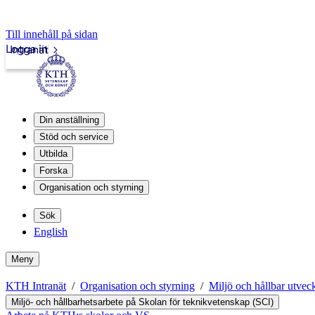
Till innehåll på sidan
Logga in
Intranät
Din anställning
Stöd och service
Utbilda
Forska
Organisation och styrning
Sök
English
Meny
KTH Intranät
Organisation och styrning
Miljö och hållbar utvec
Miljö- och hållbarhetsarbete på Skolan för teknikvetenskap (SCI)