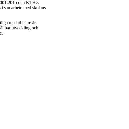
 14001:2015 och KTH:s
s i samarbete med skolans
tliga medarbetare är
hållbar utveckling och
e.