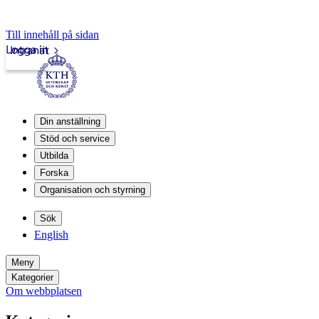
Till innehåll på sidan
Logga in
Intranät
Din anställning
Stöd och service
Utbilda
Forska
Organisation och styrning
Sök
English
Meny
Kategorier
Om webbplatsen