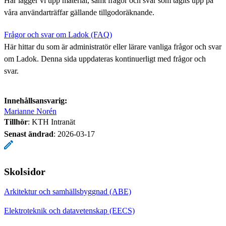
Här lägger vi upp material, samt frågor och svar som tagits upp på
våra användarträffar gällande tillgodoräknande.
Frågor och svar om Ladok (FAQ)
Här hittar du som är administratör eller lärare vanliga frågor och svar
om Ladok. Denna sida uppdateras kontinuerligt med frågor och
svar.
Innehållsansvarig:
Marianne Norén
Tillhör
: KTH Intranät
Senast ändrad
:
2026-03-17
Skolsidor
Arkitektur och samhällsbyggnad (ABE)
Elektroteknik och datavetenskap (EECS)