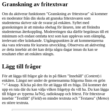
Granskning av fritextsvar
Om du aktiverar funktionen "Granskning av fritextsvar" så kommer
en moderator från din skola att granska fritextsvaren som
studenterna skriver när de svarar på enkäten. Syftet med
granskningen är att minska obehag för läraren, inte att förändra
studenternas återkoppling. Modereringen ska därför begränsas till ett
minimum och endast omfatta text som kan upplevas som olämplig,
irrelevant eller kränkande. Utgångspunkten är att kommentarerna
ska vara relevanta för kursens utveckling. Observera att aktivering
av detta innebär att det kan dröja några dagar innan du kan se
resultatet efter att enkäten stängts.
Lägg till frågor
För att lägga till frågor går du in på fliken "Innehåll" (
Content
) i
enkäten. Längst ner under de gemensamma frågorna finns en grön
"+"-knapp. Klicka på den för att lägga till en fråga. Då kommer det
upp en ruta där du kan välja vilken frågetyp du vill ha. Du kan lägga
till frågor av typerna Ja/Nej, radioknapp och fritext. För fritextsvar
innebär "Textfält" (
Field
) en mindre textruta och "Textarea" (
Memo
)
en större textruta.