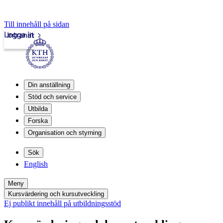
Till innehåll på sidan
Logga in
Intranät
Din anställning
Stöd och service
Utbilda
Forska
Organisation och styrning
Sök
English
Meny
Kursvärdering och kursutveckling
Ej publikt innehåll på utbildningsstöd