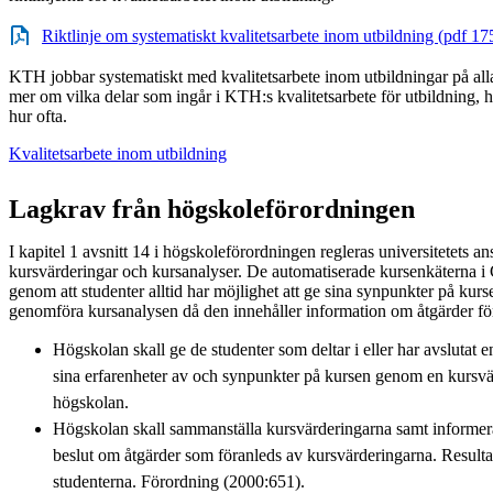
Riktlinje om systematiskt kvalitetsarbete inom utbildning (pdf 1
KTH jobbar systematiskt med kvalitetsarbete inom utbildningar på alla
mer om vilka delar som ingår i KTH:s kvalitetsarbete för utbildning, 
hur ofta.
Kvalitetsarbete inom utbildning
Lagkrav från högskoleförordningen
I kapitel 1 avsnitt 14 i högskoleförordningen regleras universitetets a
kursvärderingar och kursanalyser. De automatiserade kursenkäterna i
genom att studenter alltid har möjlighet att ge sina synpunkter på ku
genomföra kursanalysen då den innehåller information om åtgärder för
Högskolan skall ge de studenter som deltar i eller har avslutat e
sina erfarenheter av och synpunkter på kursen genom en kursv
högskolan.
Högskolan skall sammanställa kursvärderingarna samt informera
beslut om åtgärder som föranleds av kursvärderingarna. Resultate
studenterna. Förordning (2000:651).