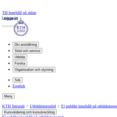
Till innehåll på sidan
Logga in
Intranät
Din anställning
Stöd och service
Utbilda
Forska
Organisation och styrning
Sök
English
Meny
KTH Intranät
Utbildningsstöd
Ej publikt innehåll på utbildnings
Kursvärdering och kursutveckling