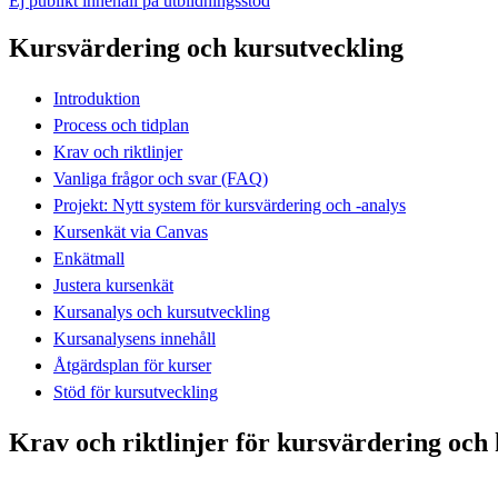
Ej publikt innehåll på utbildningsstöd
Kursvärdering och kursutveckling
Introduktion
Process och tidplan
Krav och riktlinjer
Vanliga frågor och svar (FAQ)
Projekt: Nytt system för kursvärdering och -analys
Kursenkät via Canvas
Enkätmall
Justera kursenkät
Kursanalys och kursutveckling
Kursanalysens innehåll
Åtgärdsplan för kurser
Stöd för kursutveckling
Krav och riktlinjer för kursvärdering och