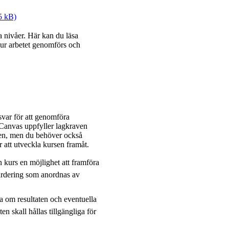
75 kB)
 nivåer. Här kan du läsa
hur arbetet genomförs och
nsvar för att genomföra
 Canvas uppfyller lagkraven
rsen, men du behöver också
 att utveckla kursen framåt.
n kurs en möjlighet att framföra
ärdering som anordnas av
 om resultaten och eventuella
n skall hållas tillgängliga för