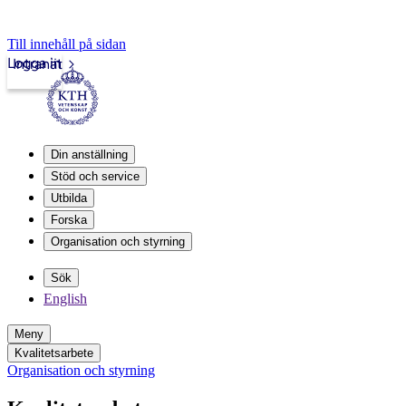
Till innehåll på sidan
Logga in
Intranät
Din anställning
Stöd och service
Utbilda
Forska
Organisation och styrning
Sök
English
Meny
Kvalitetsarbete
Organisation och styrning