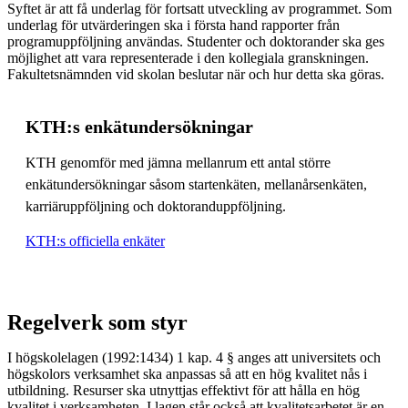
Syftet är att få underlag för fortsatt utveckling av programmet. Som
underlag för utvärderingen ska i första hand rapporter från
programuppföljning användas. Studenter och doktorander ska ges
möjlighet att vara representerade i den kollegiala granskningen.
Fakultetsnämnden vid skolan beslutar när och hur detta ska göras.
KTH:s enkätundersökningar
KTH genomför med jämna mellanrum ett antal större
enkätundersökningar såsom startenkäten, mellanårsenkäten,
karriäruppföljning och doktoranduppföljning.
KTH:s officiella enkäter
Regelverk som styr
I högskolelagen (1992:1434) 1 kap. 4 § anges att universitets och
högskolors verksamhet ska anpassas så att en hög kvalitet nås i
utbildning. Resurser ska utnyttjas effektivt för att hålla en hög
kvalitet i verksamheten. I lagen står också att kvalitetsarbetet är en