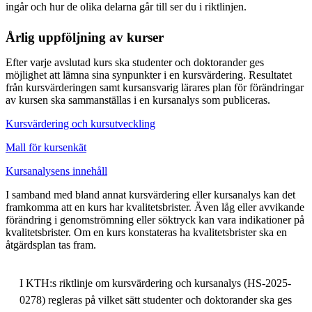
ingår och hur de olika delarna går till ser du i riktlinjen.
Årlig uppföljning av kurser
Efter varje avslutad kurs ska studenter och doktorander ges
möjlighet att lämna sina synpunkter i en kursvärdering. Resultatet
från kursvärderingen samt kursansvarig lärares plan för förändringar
av kursen ska sammanställas i en kursanalys som publiceras.
Kursvärdering och kursutveckling
Mall för kursenkät
Kursanalysens innehåll
I samband med bland annat kursvärdering eller kursanalys kan det
framkomma att en kurs har kvalitetsbrister. Även låg eller avvikande
förändring i genomströmning eller söktryck kan vara indikationer på
kvalitetsbrister. Om en kurs konstateras ha kvalitetsbrister ska en
åtgärdsplan tas fram.
I KTH:s riktlinje om kursvärdering och kursanalys (HS-2025-
0278) regleras på vilket sätt studenter och doktorander ska ges