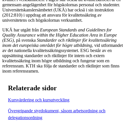
gemensam angelägenhet för högskolornas personal och studenter.
Universitetskanslersämbetet (UKÄ) har också i sin instruktion
(2012:810) i uppdrag att ansvara för kvalitetssäkring av
universitetens och högskolornas verksamhet.
UKÄ har utgått från
European Standards and Guidelines for
Quality Assurance within the Higher Education Area in Europe
(ESG)
, på svenska
Standarder och riktlinjer för kvalitetssäkring
inom det europeiska området för högre utbildning
, vid utformandet
av det nationella kvalitetssäkringssystemet. ESG består av en
uppsättning standarder och riktlinjer för intern och extern
kvalitetssäkring inom högre utbildning och fungerar som en
referensram. KTH ska följa de standarder och riktlinjer som finns
inom referensramen.
Relaterade sidor
Kursvärdering och kursutveckling
Övergripande styrdokument, såsom arbetsordning och
delegationsordning