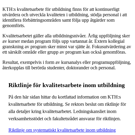
KTH:s kvalitetsarbete för utbildning finns för att kontinuerligt
utvärdera och utveckla kvaliteten i utbildning, stödja personal i att
identifiera förbättringsområden samt följa upp åtgärder som
genomförts.
Kvalitetsarbetet gäller alla utbildningsnivåer. Årlig uppföljning sker
av kurser medan program följs upp vartannat år. Extern kollegial
granskning av program sker minst var sjätte år. Fokusutvärdering av
ett särskilt område eller grupp av program kan också genomföras.
Resultat, exempelvis i form av kursanalys eller programuppföljning,
återkopplas till berörda studenter, doktorander och personal.
Riktlinje för kvalitetsarbete inom utbildning
På den här sidan hittar du kortfattad information om KTH:s
kvalitetsarbete för utbildning. Se rektors beslut om riktlinje för
alla detaljer kring kvalitetsarbetet. Ledningskansliet inom
verksamhetsstödet och fakultetsrådet ansvarar för riktlinjen.
Riktlinje om systematiskt kvalitetsarbete inom utbildning