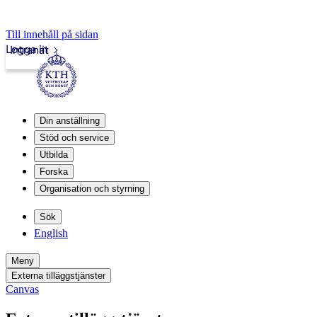
Till innehåll på sidan
Logga in
Intranät
Din anställning
Stöd och service
Utbilda
Forska
Organisation och styrning
Sök
English
Meny
Externa tilläggstjänster
Canvas