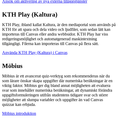
Ansök om aktivering av nya externa tilläggstjänster
KTH Play (Kaltura)
KTH Play, ibland kallat Kaltura, är den mediaportal som används på
KTH för att spara och dela video och ljudfiler, som sedan lätt kan
importeras till Canvas eller andra webbsidor. KTH Play har viss
redigeringsmöjlighet och automatgenerad maskintextning
tillgängligt. Filerna kan importeras till Canvas på flera sätt.
Använda KTH Play (Kaltura) i Canvas
Möbius
Möbius är ett avancerat quiz-verktyg som rekommenderas när du
som lärare önskar skapa uppgifter där numeriska beräkningar är en
viktig faktor. Möbius ger dig bland annat möjligheten att evaluera
svar som innehåller numeriska beräkningar, att dynamiskt förändra
uppgiftsformuleringen utifrån studentens tidigare svar och större
möjligheter att slumpa variabler och uppgifter än vad Canvas
quizzar kan erbjuda.
Möbius introduktion