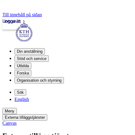
Till innehåll på sidan
Logga in
Intranät
Din anställning
Stöd och service
Utbilda
Forska
Organisation och styrning
Sök
English
Meny
Externa tilläggstjänster
Canvas