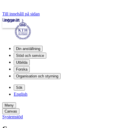
Till innehåll på sidan
Logga in
Intranät
Din anställning
Stöd och service
Utbilda
Forska
Organisation och styrning
Sök
English
Meny
Canvas
Systemstöd