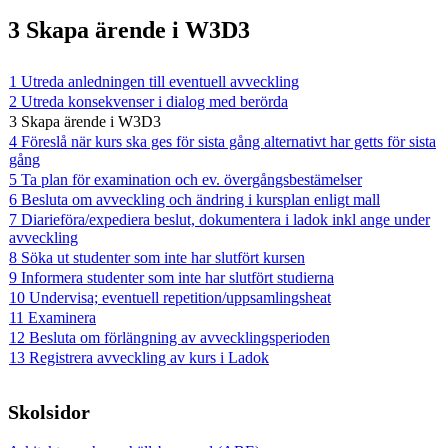
3 Skapa ärende i W3D3
1 Utreda anledningen till eventuell avveckling
2 Utreda konsekvenser i dialog med berörda
3 Skapa ärende i W3D3
4 Föreslå när kurs ska ges för sista gång alternativt har getts för sista
gång
5 Ta plan för examination och ev. övergångsbestämelser
6 Besluta om avveckling och ändring i kursplan enligt mall
7 Diarieföra/expediera beslut, dokumentera i ladok inkl ange under
avveckling
8 Söka ut studenter som inte har slutfört kursen
9 Informera studenter som inte har slutfört studierna
10 Undervisa; eventuell repetition/uppsamlingsheat
11 Examinera
12 Besluta om förlängning av avvecklingsperioden
13 Registrera avveckling av kurs i Ladok
Skolsidor