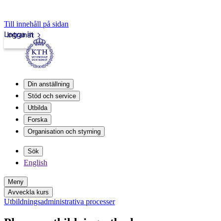
Till innehåll på sidan
Logga in
Intranät
Din anställning
Stöd och service
Utbilda
Forska
Organisation och styrning
Sök
English
Meny
Avveckla kurs
Utbildningsadministrativa processer