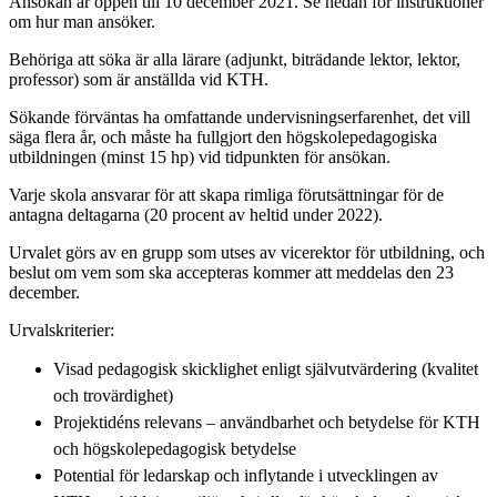
Ansökan är öppen till 10 december 2021. Se nedan för instruktioner
om hur man ansöker.
Behöriga att söka är alla lärare (adjunkt, biträdande lektor, lektor,
professor) som är anställda vid KTH.
Sökande förväntas ha omfattande undervisningserfarenhet, det vill
säga flera år, och måste ha fullgjort den högskolepedagogiska
utbildningen (minst 15 hp) vid tidpunkten för ansökan.
Varje skola ansvarar för att skapa rimliga förutsättningar för de
antagna deltagarna (20 procent av heltid under 2022).
Urvalet görs av en grupp som utses av vicerektor för utbildning, och
beslut om vem som ska accepteras kommer att meddelas den 23
december.
Urvalskriterier:
Visad pedagogisk skicklighet enligt självutvärdering (kvalitet
och trovärdighet)
Projektidéns relevans – användbarhet och betydelse för KTH
och högskolepedagogisk betydelse
Potential för ledarskap och inflytande i utvecklingen av