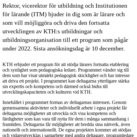
Rektor, vicerektor för utbildning och Institutionen
för lärande (ITM) bjuder in dig som är lärare och
som vill möjliggöra och driva den fortsatta
utvecklingen av KTH:s utbildningar och
utbildningsorganisation till ett program som pågår
under 2022. Sista ansökningsdag är 10 december.
KTH erbjuder ett program för att stödja lärares fortsatta etablering
och synlighet som pedagogiska ledare. Programmet vänder sig till
dem som har visat utmärkt pedagogisk skicklighet och har intresse
att driva ett projekt. I programmet kan deltagarna ytterligare stärka
sin expertis och kompetens och därmed också bidra till
utvecklingskapaciteten och kulturen vid KTH.
Innehållet i programmet formas av deltagarnas intressen. Genom
gemensamma aktiviteter och individuellt arbete i egna projekt får
deltagarna möjligheter att utveckla och visa kompetens och
färdigheter som kan vara till nytta för dem i många sammanhang i
framtiden. Deltagarna får möjligheter att bredda sina nätverk, även
nationellt och internationellt. De egna projekten kommer att stödjas
och vidareutvecklas i samarbete med andra deltagare, programledare