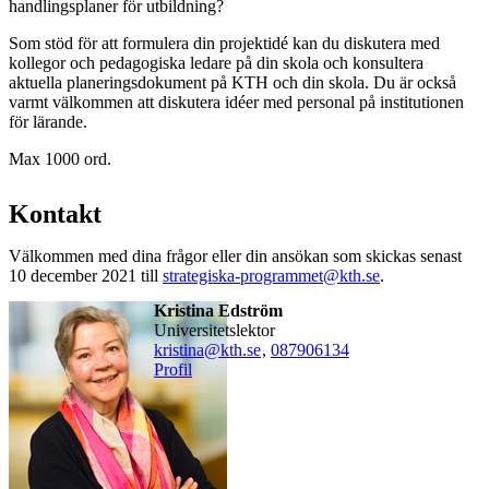
handlingsplaner för utbildning?
Som stöd för att formulera din projektidé kan du diskutera med
kollegor och pedagogiska ledare på din skola och konsultera
aktuella planeringsdokument på KTH och din skola. Du är också
varmt välkommen att diskutera idéer med personal på institutionen
för lärande.
Max 1000 ord.
Kontakt
Välkommen med dina frågor eller din ansökan som skickas senast
10 december 2021 till
strategiska-programmet@kth.se
.
Kristina Edström
universitetslektor
kristina@kth.se
,
08790
6134
Profil