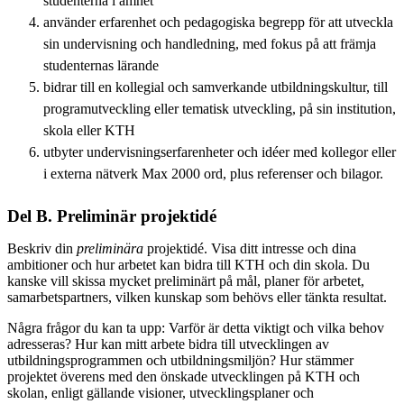
studenterna i ämnet
använder erfarenhet och pedagogiska begrepp för att utveckla
sin undervisning och handledning, med fokus på att främja
studenternas lärande
bidrar till en kollegial och samverkande utbildningskultur, till
programutveckling eller tematisk utveckling, på sin institution,
skola eller KTH
utbyter undervisningserfarenheter och idéer med kollegor eller
i externa nätverk Max 2000 ord, plus referenser och bilagor.
Del B. Preliminär projektidé
Beskriv din
preliminära
projektidé. Visa ditt intresse och dina
ambitioner och hur arbetet kan bidra till KTH och din skola. Du
kanske vill skissa mycket preliminärt på mål, planer för arbetet,
samarbetspartners, vilken kunskap som behövs eller tänkta resultat.
Några frågor du kan ta upp: Varför är detta viktigt och vilka behov
adresseras? Hur kan mitt arbete bidra till utvecklingen av
utbildningsprogrammen och utbildningsmiljön? Hur stämmer
projektet överens med den önskade utvecklingen på KTH och
skolan, enligt gällande visioner, utvecklingsplaner och