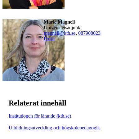
Marie Magnell
universitetsadjunkt
magnell@kth.se
,
08790
8023
Profil
Relaterat innehåll
Institutionen för lärande (kth.se)
Utbildningsutveckling och högskolepedagogik