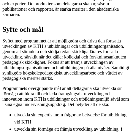
och experter. De produkter som deltagarna skapar, såsom
publikationer och rapporter, är starka meriter i den akademiska
karriären.
Syfte och mål
Syftet med programmet är att möjliggöra och driva den fortsatta
utvecklingen av KTH:s utbildningar och utbildningsorganisation,
genom att stimulera och stödja redan skickliga lärares fortsatta
utveckling, särskilt när det gäller kollegial och forskningsanknuten
pedagogisk skicklighet. Fokus är att främja utvecklingen av
utbildningsorganisationen och utbildningen på alla nivåer. Samtidigt
synliggörs högskolepedagogiskt utvecklingsarbete och värdet av
pedagogiska meriter stärks.
Programmets övergripande mål är att deltagarna ska utveckla sin
förmåga att bidra till och leda framgångsrik utveckling och
innovation inom KTHs utbildningar och utbildningsmiljö såväl som
i sina egna undervisningsuppdrag. Det betyder att de ska:
utveckla sin expertis inom frågor av betydelse för utbildning
vid KTH
utveckla sin förmåga att främja utveckling av utbildning, i