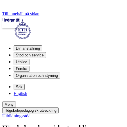
Till innehåll på sidan
Logga in
Intranät
Din anställning
Stöd och service
Utbilda
Forska
Organisation och styrning
Sök
English
Meny
Högskolepedagogisk utveckling
Utbildningsstöd