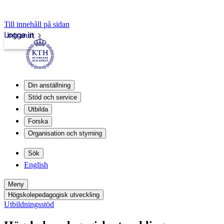
Till innehåll på sidan
Logga in
Intranät
Din anställning
Stöd och service
Utbilda
Forska
Organisation och styrning
Sök
English
Meny
Högskolepedagogisk utveckling
Utbildningsstöd