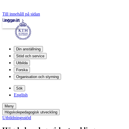
Till innehåll på sidan
Logga in
Intranät
Din anställning
Stöd och service
Utbilda
Forska
Organisation och styrning
Sök
English
Meny
Högskolepedagogisk utveckling
Utbildningsstöd