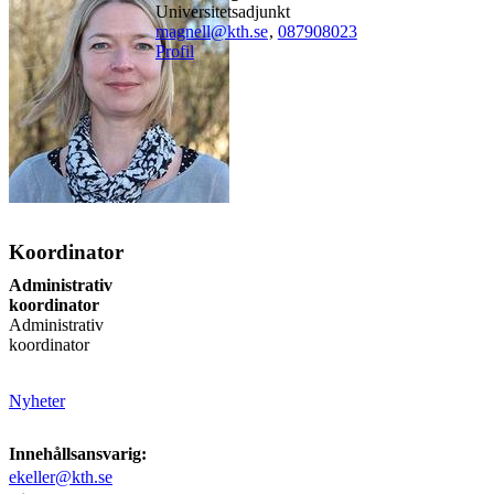
universitetsadjunkt
magnell@kth.se
,
08790
8023
Profil
Koordinator
Administrativ
koordinator
Administrativ
koordinator
Nyheter
Innehållsansvarig:
ekeller@kth.se