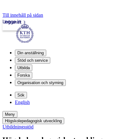
Till innehåll på sidan
Logga in
Intranät
Din anställning
Stöd och service
Utbilda
Forska
Organisation och styrning
Sök
English
Meny
Högskolepedagogisk utveckling
Utbildningsstöd