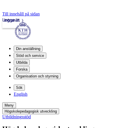
Till innehåll på sidan
Logga in
Intranät
Din anställning
Stöd och service
Utbilda
Forska
Organisation och styrning
Sök
English
Meny
Högskolepedagogisk utveckling
Utbildningsstöd