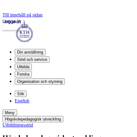
Till innehåll på sidan
Logga in
Intranät
Din anställning
Stöd och service
Utbilda
Forska
Organisation och styrning
Sök
English
Meny
Högskolepedagogisk utveckling
Utbildningsstöd