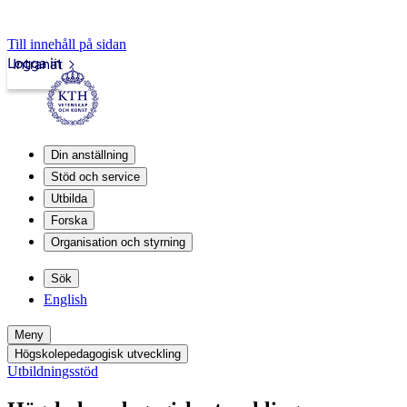
Till innehåll på sidan
Logga in
Intranät
Din anställning
Stöd och service
Utbilda
Forska
Organisation och styrning
Sök
English
Meny
Högskolepedagogisk utveckling
Utbildningsstöd