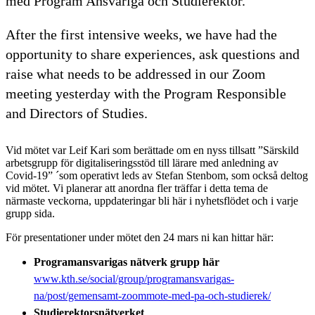
med Program Ansvariga och Studierektor.
After the first intensive weeks, we have had the
opportunity to share experiences, ask questions and
raise what needs to be addressed in our Zoom
meeting yesterday with the Program Responsible
and Directors of Studies.
Vid mötet var Leif Kari som berättade om en nyss tillsatt ”Särskild
arbetsgrupp för digitaliseringsstöd till lärare med anledning av
Covid-19” ´som operativt leds av Stefan Stenbom, som också deltog
vid mötet. Vi planerar att anordna fler träffar i detta tema de
närmaste veckorna, uppdateringar bli här i nyhetsflödet och i varje
grupp sida.
För presentationer under mötet den 24 mars ni kan hittar här:
Programansvarigas nätverk grupp här
www.kth.se/social/group/programansvarigas-
na/post/gemensamt-zoommote-med-pa-och-studierek/
Studierektorsnätverket