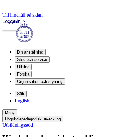
Till innehåll på sidan
Logga in
Intranät
Din anställning
Stöd och service
Utbilda
Forska
Organisation och styrning
Sök
English
Meny
Högskolepedagogisk utveckling
Utbildningsstöd