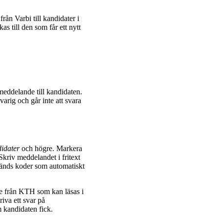
ån Varbi till kandidater i
as till den som får ett nytt
emeddelande till kandidaten.
arig och går inte att svara
idater
och högre. Markera
 Skriv meddelandet i fritext
vänds koder som automatiskt
nde från KTH som kan läsas i
riva ett svar på
 kandidaten fick.