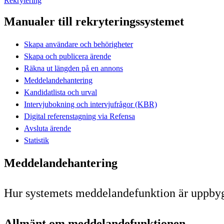
Rekrytering
Manualer till rekryteringssystemet
Skapa användare och behörigheter
Skapa och publicera ärende
Räkna ut längden på en annons
Meddelandehantering
Kandidatlista och urval
Intervjubokning och intervjufrågor (KBR)
Digital referenstagning via Refensa
Avsluta ärende
Statistik
Meddelandehantering
Hur systemets meddelandefunktion är uppby
Allmänt om meddelandefunktionen