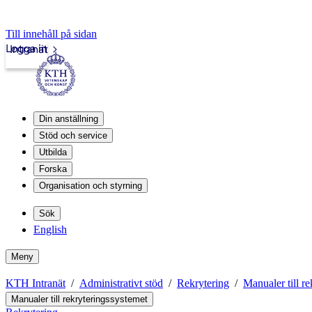
Till innehåll på sidan
Logga in
Intranät
Din anställning
Stöd och service
Utbilda
Forska
Organisation och styrning
Sök
English
Meny
KTH Intranät
Administrativt stöd
Rekrytering
Manualer till r
Manualer till rekryteringssystemet