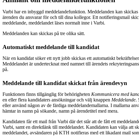
Varbi har en inbyggd meddelandefunktion. Meddelanden kan skickas fr
ärenden du ansvarar för och till dina kollegor. Ett notifieringsmail skick
meddelande, meddelandet läses normalt inne i Varbi.
Meddelanden kan skickas på tre olika sätt.
Automatiskt meddelande till kandidat
När en kandidat söker ett nytt jobb skickas ett automatiskt bekräftels
Meddelandet är undertecknat med namnet till ärendets rekryteringsansv
på.
Meddelande till kandidat skickat från ärendevyn
Funktionen finns tillgänglig för behörigheten
Kommunicera med kand
en eller flera kandidaters ansökningar och välj knappen
Meddelande
.
eller använd någon av de färdiga meddelandemallarna. I mallarna an
hämtar in namn på sökande, namn på ärendetitel med mera.
Kandidaten får ett mail från Varbi där det står att de fått ett meddela
Varbi, samt en direktlänk till meddelandet. Kandidaten kan välja att sk
meddelandet, avsändaren på KTH notifieras med ett likadant mail som