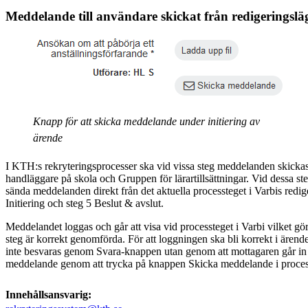
Meddelande till användare skickat från redigeringslä
Knapp för att skicka meddelande under initiering av
ärende
I KTH:s rekryteringsprocesser ska vid vissa steg meddelanden skickas
handläggare på skola och Gruppen för lärartillsättningar. Vid dessa ste
sända meddelanden direkt från det aktuella processteget i Varbis redige
Initiering och steg 5 Beslut & avslut.
Meddelandet loggas och går att visa vid processteget i Varbi vilket gör d
steg är korrekt genomförda. För att loggningen ska bli korrekt i ären
inte besvaras genom Svara-knappen utan genom att mottagaren går in 
meddelande genom att trycka på knappen Skicka meddelande i proces
Innehållsansvarig: