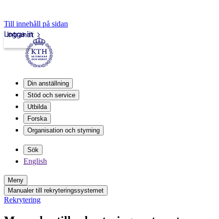
Till innehåll på sidan
Logga in
Intranät
Din anställning
Stöd och service
Utbilda
Forska
Organisation och styrning
Sök
English
Meny
Manualer till rekryteringssystemet
Rekrytering