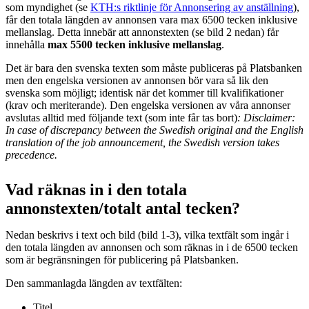
som myndighet (se
KTH:s riktlinje för Annonsering av anställning
),
får den totala längden av annonsen vara max 6500 tecken inklusive
mellanslag. Detta innebär att annonstexten (se bild 2 nedan) får
innehålla
max 5500 tecken inklusive mellanslag
.
Det är bara den svenska texten som måste publiceras på Platsbanken
men den engelska versionen av annonsen bör vara så lik den
svenska som möjligt; identisk när det kommer till kvalifikationer
(krav och meriterande). Den engelska versionen av våra annonser
avslutas alltid med följande text (som inte får tas bort)
: Disclaimer:
In case of discrepancy between the Swedish original and the English
translation of the job announcement, the Swedish version takes
precedence.
Vad räknas in i den totala
annonstexten/totalt antal tecken?
Nedan beskrivs i text och bild (bild 1-3), vilka textfält som ingår i
den totala längden av annonsen och som räknas in i de 6500 tecken
som är begränsningen för publicering på Platsbanken.
Den sammanlagda längden av textfälten:
Titel