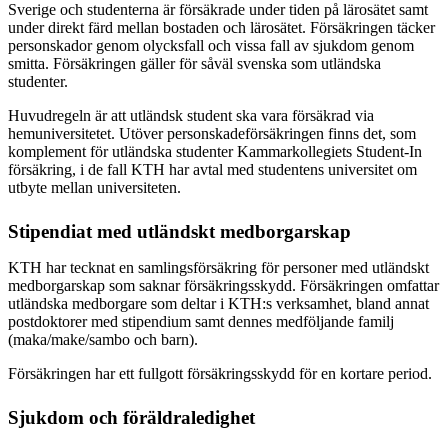
Sverige och studenterna är försäkrade under tiden på lärosätet samt
under direkt färd mellan bostaden och lärosätet. Försäkringen täcker
personskador genom olycksfall och vissa fall av sjukdom genom
smitta. Försäkringen gäller för såväl svenska som utländska
studenter.
Huvudregeln är att utländsk student ska vara försäkrad via
hemuniversitetet. Utöver personskadeförsäkringen finns det, som
komplement för utländska studenter Kammarkollegiets Student-In
försäkring, i de fall KTH har avtal med studentens universitet om
utbyte mellan universiteten.
Stipendiat med utländskt medborgarskap
KTH har tecknat en samlingsförsäkring för personer med utländskt
medborgarskap som saknar försäkringsskydd. Försäkringen omfattar
utländska medborgare som deltar i KTH:s verksamhet, bland annat
postdoktorer med stipendium samt dennes medföljande familj
(maka/make/sambo och barn).
Försäkringen har ett fullgott försäkringsskydd för en kortare period.
Sjukdom och föräldraledighet