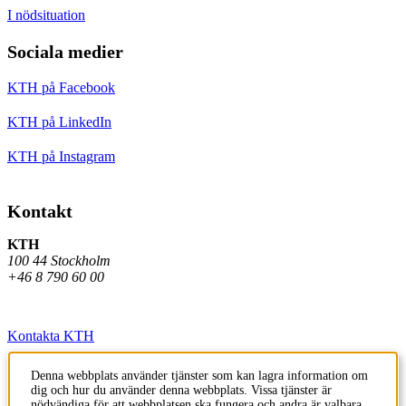
I nödsituation
Sociala medier
KTH på Facebook
KTH på LinkedIn
KTH på Instagram
Kontakt
KTH
100 44 Stockholm
+46 8 790 60 00
Kontakta KTH
Jobba på KTH
Denna webbplats använder tjänster som kan lagra information om
dig och hur du använder denna webbplats. Vissa tjänster är
Press och media
nödvändiga för att webbplatsen ska fungera och andra är valbara.