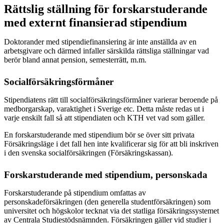
Rättslig ställning för forskarstuderande
med externt finansierad stipendium
Doktorander med stipendiefinansiering är inte anställda av en
arbetsgivare och därmed infaller särskilda rättsliga ställningar vad
berör bland annat pension, semesterrätt, m.m.
Socialförsäkringsförmåner
Stipendiatens rätt till socialförsäkringsförmåner varierar beroende på
medborgarskap, varaktighet i Sverige etc. Detta måste redas ut i
varje enskilt fall så att stipendiaten och KTH vet vad som gäller.
En forskarstuderande med stipendium bör se över sitt privata
Försäkringsläge i det fall hen inte kvalificerar sig för att bli inskriven
i den svenska socialförsäkringen (Försäkringskassan).
Forskarstuderande med stipendium, personskada
Forskarstuderande på stipendium omfattas av
personskadeförsäkringen (den generella studentförsäkringen) som
universitet och högskolor tecknat via det statliga försäkringssystemet
av Centrala Studiestödsnämnden. Försäkringen gäller vid studier i