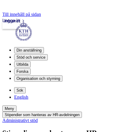
Till innehåll på sidan
Logga in
Intranät
Din anställning
Stöd och service
Utbilda
Forska
Organisation och styrning
Sök
English
Meny
Stipendier som hanteras av HR-avdelningen
Administrativt stöd