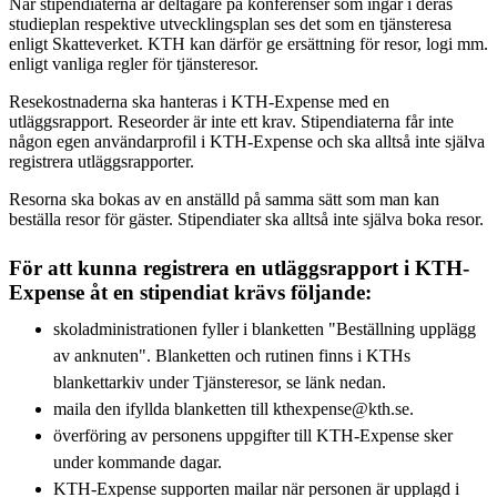
När stipendiaterna är deltagare på konferenser som ingår i deras
studieplan respektive utvecklingsplan ses det som en tjänsteresa
enligt Skatteverket. KTH kan därför ge ersättning för resor, logi mm.
enligt vanliga regler för tjänsteresor.
Resekostnaderna ska hanteras i KTH-Expense med en
utläggsrapport. Reseorder är inte ett krav. Stipendiaterna får inte
någon egen användarprofil i KTH-Expense och ska alltså inte själva
registrera utläggsrapporter.
Resorna ska bokas av en anställd på samma sätt som man kan
beställa resor för gäster. Stipendiater ska alltså inte själva boka resor.
För att kunna registrera en utläggsrapport i KTH-
Expense åt en stipendiat krävs följande:
skoladministrationen fyller i blanketten "Beställning upplägg
av anknuten". Blanketten och rutinen finns i KTHs
blankettarkiv under Tjänsteresor, se länk nedan.
maila den ifyllda blanketten till kthexpense@kth.se.
överföring av personens uppgifter till KTH-Expense sker
under kommande dagar.
KTH-Expense supporten mailar när personen är upplagd i