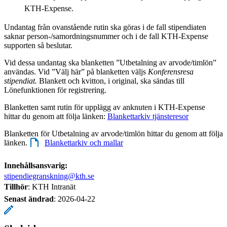
KTH-Expense.
Undantag från ovanstående rutin ska göras i de fall stipendiaten
saknar person-/samordningsnummer och i de fall KTH-Expense
supporten så beslutar.
Vid dessa undantag ska blanketten ”Utbetalning av arvode/timlön”
användas. Vid ”Välj här” på blanketten väljs
Konferensresa
stipendiat.
Blankett och kvitton, i original, ska sändas till
Lönefunktionen för registrering.
Blanketten samt rutin för upplägg av anknuten i KTH-Expense
hittar du genom att följa länken:
Blankettarkiv tjänsteresor
Blanketten för Utbetalning av arvode/timlön hittar du genom att följa
länken.
Blankettarkiv och mallar
Innehållsansvarig:
stipendiegranskning@kth.se
Tillhör
: KTH Intranät
Senast ändrad
:
2026-04-22