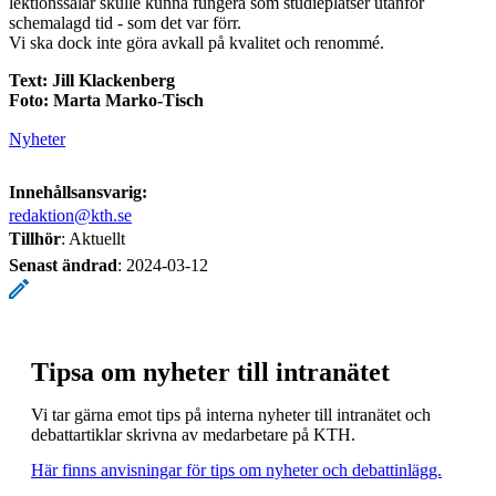
lektionssalar skulle kunna fungera som studieplatser utanför
schemalagd tid - som det var förr.
Vi ska dock inte göra avkall på kvalitet och renommé.
Text: Jill Klackenberg
Foto: Marta Marko-Tisch
Nyheter
Innehållsansvarig:
redaktion@kth.se
Tillhör
: Aktuellt
Senast ändrad
:
2024-03-12
Tipsa om nyheter till intranätet
Vi tar gärna emot tips på interna nyheter till intranätet och
debattartiklar skrivna av medarbetare på KTH.
Här finns anvisningar för tips om nyheter och debattinlägg.