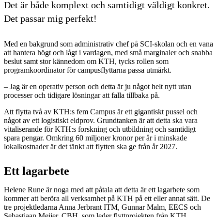
Det är både komplext och samtidigt väldigt konkret.
Det passar mig perfekt!
Med en bakgrund som administrativ chef på SCI-skolan och en vana
att hantera högt och lågt i vardagen, med små marginaler och snabba
beslut samt stor kännedom om KTH, tycks rollen som
programkoordinator för campusflyttarna passa utmärkt.
– Jag är en operativ person och detta är ju något helt nytt utan
processer och tidigare lösningar att falla tillbaka på.
Att flytta två av KTH:s fem Campus är ett gigantiskt pussel och
något av ett logistiskt eldprov. Grundtanken är att detta ska vara
vitaliserande för KTH:s forskning och utbildning och samtidigt
spara pengar. Omkring 60 miljoner kronor per år i minskade
lokalkostnader är det tänkt att flytten ska ge från år 2027.
Ett lagarbete
Helene Rune är noga med att påtala att detta är ett lagarbete som
kommer att beröra all verksamhet på KTH på ett eller annat sätt. De
tre projektledarna Anna Jerbrant ITM, Gunnar Malm, EECS och
Sebastiaan Meijer, CBH, som leder flyttprojekten från KTH