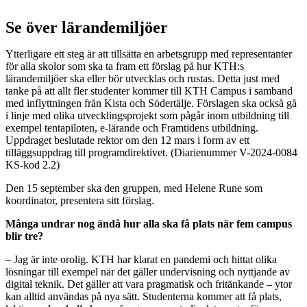
Se över lärandemiljöer
Ytterligare ett steg är att tillsätta en arbetsgrupp med representanter
för alla skolor som ska ta fram ett förslag på hur KTH:s
lärandemiljöer ska eller bör utvecklas och rustas. Detta just med
tanke på att allt fler studenter kommer till KTH Campus i samband
med inflyttningen från Kista och Södertälje. Förslagen ska också gå
i linje med olika utvecklingsprojekt som pågår inom utbildning till
exempel tentapiloten, e-lärande och Framtidens utbildning.
Uppdraget beslutade rektor om den 12 mars i form av ett
tilläggsuppdrag till programdirektivet. (Diarienummer V-2024-0084
KS-kod 2.2)
Den 15 september ska den gruppen, med Helene Rune som
koordinator, presentera sitt förslag.
Många undrar nog ändå hur alla ska få plats när fem campus
blir tre?
– Jag är inte orolig. KTH har klarat en pandemi och hittat olika
lösningar till exempel när det gäller undervisning och nyttjande av
digital teknik. Det gäller att vara pragmatisk och fritänkande – ytor
kan alltid användas på nya sätt. Studenterna kommer att få plats,