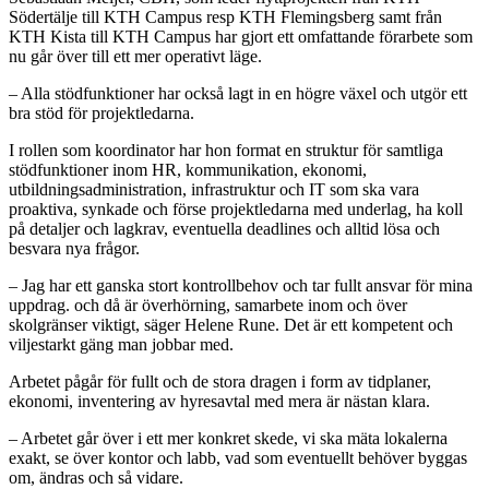
Södertälje till KTH Campus resp KTH Flemingsberg samt från
KTH Kista till KTH Campus har gjort ett omfattande förarbete som
nu går över till ett mer operativt läge.
– Alla stödfunktioner har också lagt in en högre växel och utgör ett
bra stöd för projektledarna.
I rollen som koordinator har hon format en struktur för samtliga
stödfunktioner inom HR, kommunikation, ekonomi,
utbildningsadministration, infrastruktur och IT som ska vara
proaktiva, synkade och förse projektledarna med underlag, ha koll
på detaljer och lagkrav, eventuella deadlines och alltid lösa och
besvara nya frågor.
– Jag har ett ganska stort kontrollbehov och tar fullt ansvar för mina
uppdrag. och då är överhörning, samarbete inom och över
skolgränser viktigt, säger Helene Rune. Det är ett kompetent och
viljestarkt gäng man jobbar med.
Arbetet pågår för fullt och de stora dragen i form av tidplaner,
ekonomi, inventering av hyresavtal med mera är nästan klara.
– Arbetet går över i ett mer konkret skede, vi ska mäta lokalerna
exakt, se över kontor och labb, vad som eventuellt behöver byggas
om, ändras och så vidare.