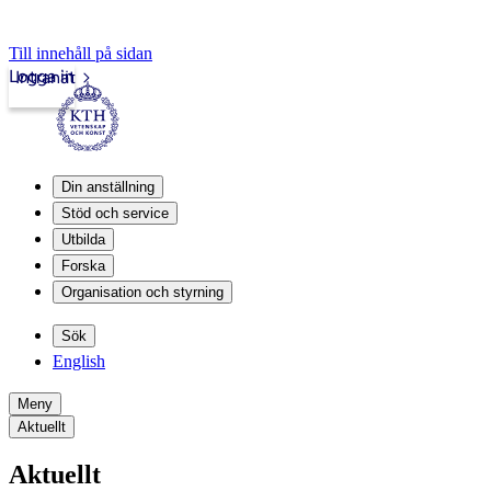
Till innehåll på sidan
Logga in
Intranät
Din anställning
Stöd och service
Utbilda
Forska
Organisation och styrning
Sök
English
Meny
Aktuellt
Aktuellt