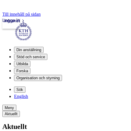
Till innehåll på sidan
Logga in
Intranät
Din anställning
Stöd och service
Utbilda
Forska
Organisation och styrning
Sök
English
Meny
Aktuellt
Aktuellt