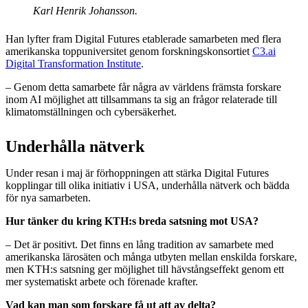
Karl Henrik Johansson.
Han lyfter fram Digital Futures etablerade samarbeten med flera
amerikanska toppuniversitet genom forskningskonsortiet
C3.ai
Digital Transformation Institute
.
– Genom detta samarbete får några av världens främsta forskare
inom AI möjlighet att tillsammans ta sig an frågor relaterade till
klimatomställningen och cybersäkerhet.
Underhålla nätverk
Under resan i maj är förhoppningen att stärka Digital Futures
kopplingar till olika initiativ i USA, underhålla nätverk och bädda
för nya samarbeten.
Hur tänker du kring KTH:s breda satsning mot USA?
– Det är positivt. Det finns en lång tradition av samarbete med
amerikanska lärosäten och många utbyten mellan enskilda forskare,
men KTH:s satsning ger möjlighet till hävstångseffekt genom ett
mer systematiskt arbete och förenade krafter.
Vad kan man som forskare få ut att av delta?