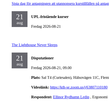
Sista dag för antagningen att utannonsera kurstillfällen på antag
21
UPL-fristående kurser
aug
Fredag 2026-08-21
The Lighthouse Never Sleeps
21
Disputationer
aug
Fredag 2026-08-21,
09.00
Plats:
Sal T4 (Curiesalen), Hälsovägen 11C, Flem
Videolänk:
https://kth-se.zoom.us/j/63807110180
Respondent:
Ellinor Rydhamn Ledin
, Ergonomi