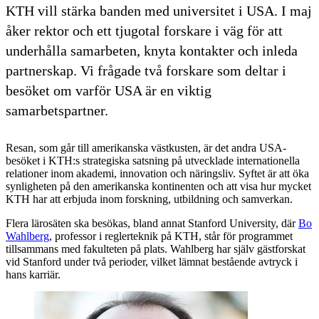
KTH vill stärka banden med universitet i USA. I maj
åker rektor och ett tjugotal forskare i väg för att
underhålla samarbeten, knyta kontakter och inleda
partnerskap. Vi frågade två forskare som deltar i
besöket om varför USA är en viktig
samarbetspartner.
Resan, som går till amerikanska västkusten, är det andra USA-
besöket i KTH:s strategiska satsning på utvecklade internationella
relationer inom akademi, innovation och näringsliv. Syftet är att öka
synligheten på den amerikanska kontinenten och att visa hur mycket
KTH har att erbjuda inom forskning, utbildning och samverkan.
Flera lärosäten ska besökas, bland annat Stanford University, där
Bo
Wahlberg
, professor i reglerteknik på KTH, står för programmet
tillsammans med fakulteten på plats. Wahlberg har själv gästforskat
vid Stanford under två perioder, vilket lämnat bestående avtryck i
hans karriär.