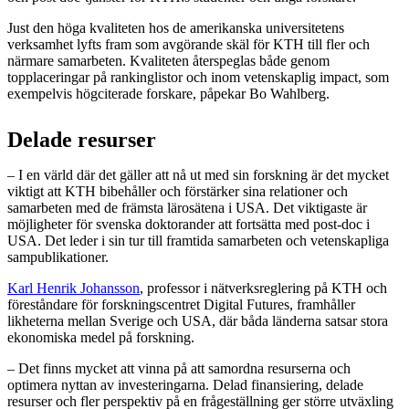
Just den höga kvaliteten hos de amerikanska universitetens
verksamhet lyfts fram som avgörande skäl för KTH till fler och
närmare samarbeten. Kvaliteten återspeglas både genom
topplaceringar på rankinglistor och inom vetenskaplig impact, som
exempelvis högciterade forskare, påpekar Bo Wahlberg.
Delade resurser
– I en värld där det gäller att nå ut med sin forskning är det mycket
viktigt att KTH bibehåller och förstärker sina relationer och
samarbeten med de främsta lärosätena i USA. Det viktigaste är
möjligheter för svenska doktorander att fortsätta med post-doc i
USA. Det leder i sin tur till framtida samarbeten och vetenskapliga
sampublikationer.
Karl Henrik Johansson
, professor i nätverksreglering på KTH och
föreståndare för forskningscentret Digital Futures, framhåller
likheterna mellan Sverige och USA, där båda länderna satsar stora
ekonomiska medel på forskning.
– Det finns mycket att vinna på att samordna resurserna och
optimera nyttan av investeringarna. Delad finansiering, delade
resurser och fler perspektiv på en frågeställning ger större utväxling