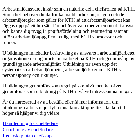
Arbetsmiljöansvaret ingår som en naturlig del i chefsrollen på KTH.
Som chef behöver du därför känna till arbetsmiljölagen och de
arbetsmiljöregler som gäller för KTH så att arbetsmiljöarbetet kan
läggas upp på ett bra sätt. Du behöver vara medveten om ditt ansvar
och känna dig trygg i uppgiftsfördelning och returnering samt att
utföra arbetsmiljöuppgiften i enligt med KTH:s processer och
rutiner.
Utbildningen innehåller beskrivning av ansvaret i arbetsmiljöarbetet,
organisationen kring arbetsmiljöarbetet på KTH och genomgång av
grundläggande arbetsmiljörätt. Utbildning tar även upp det
systematiska arbetsmiljöarbetet, arbetsmiljörisker och KTH:s
personalpolicy och riktlinjer.
Utbildningen genomförs som regel på skolnivå men kan även
genomföras som utbildning på KTH-nivå vid intresseanmälningar.
Är du intresserad av att beställa eller få mer information om
utbildning i arbetsmiljö, fyll i dina kontaktuppgifter i länken till
höger så hjälper vi dig vidare.
Handledning för chef/ledare
Coachning av chef/ledare
Ledarskap utan chefskap