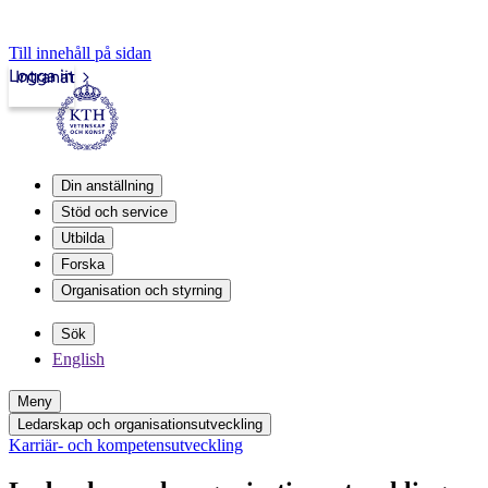
Till innehåll på sidan
Logga in
Intranät
Din anställning
Stöd och service
Utbilda
Forska
Organisation och styrning
Sök
English
Meny
Ledarskap och organisationsutveckling
Karriär- och kompetensutveckling