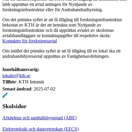
labb upprättas ett avtal antingen för Nyttjande av
forskningsinfrastruktur eller för Andrahandsuthyrning.
Om det primära syftet är att få tillgång till forskningsinfrastruktur
bekostat av KTH är det att betrakta som Nyttjande av
forskningsinfrastruktur och då upprättas avtalet av skolornas
avtalshandläggare se kontaktuppgifter till respektive skola:
Kontakter för forskningsavtal
Om istället det primära syftet är att få tillgång till en lokal ska ett
andrahandshyresavtal upprättas av Fastighetsavdelningen.
Innehållsansvarig:
lokaler@kth.se
Tillhör
: KTH Intranät
Senast ändrad
:
2025-07-02
Skolsidor
Arkitektur och samhällsbyggnad (ABE)
Elektroteknik och datavetenskap (EECS)