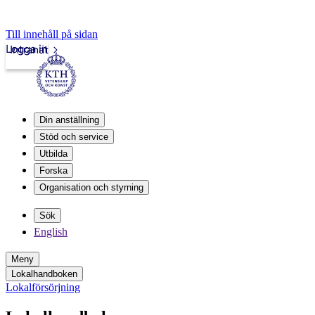
Till innehåll på sidan
Logga in
Intranät
Din anställning
Stöd och service
Utbilda
Forska
Organisation och styrning
Sök
English
Meny
Lokalhandboken
Lokalförsörjning