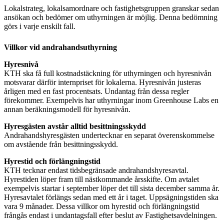
Lokalstrateg, lokalsamordnare och fastighetsgruppen granskar sedan
ansökan och bedömer om uthyrningen är möjlig. Denna bedömning
görs i varje enskilt fall.
Villkor vid andrahandsuthyrning
Hyresnivå
KTH ska få full kostnadstäckning för uthyrningen och hyresnivån
motsvarar därför internpriset för lokalerna. Hyresnivån justeras
årligen med en fast procentsats. Undantag från dessa regler
förekommer. Exempelvis har uthyrningar inom Greenhouse Labs en
annan beräkningsmodell för hyresnivån.
Hyresgästen avstår alltid besittningsskydd
Andrahandshyresgästen undertecknar en separat överenskommelse
om avstående från besittningsskydd.
Hyrestid och förlängningstid
KTH tecknar endast tidsbegränsade andrahandshyresavtal.
Hyrestiden löper fram till nästkommande årsskifte. Om avtalet
exempelvis startar i september löper det till sista december samma år.
Hyresavtalet förlängs sedan med ett år i taget. Uppsägningstiden ska
vara 9 månader. Dessa villkor om hyrestid och förlängningstid
frångås endast i undantagsfall efter beslut av Fastighetsavdelningen.