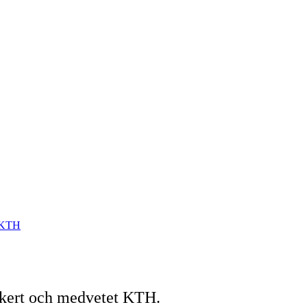
å KTH
säkert och medvetet KTH.