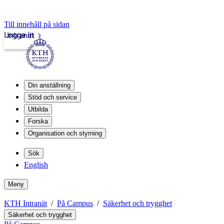
Till innehåll på sidan
Logga in
Intranät
Din anställning
Stöd och service
Utbilda
Forska
Organisation och styrning
Sök
English
Meny
KTH Intranät
På Campus
Säkerhet och trygghet
Säkerhet och trygghet