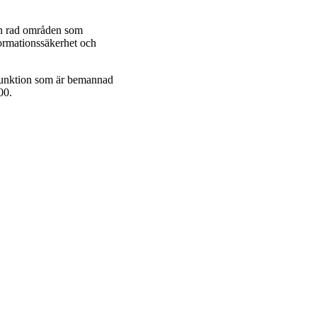
en rad områden som
formationssäkerhet och
funktion som är bemannad
00.