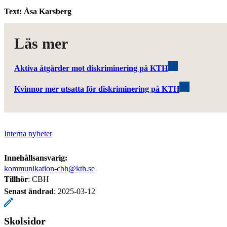
Text: Åsa Karsberg
Läs mer
Aktiva åtgärder mot diskriminering på KTH
Kvinnor mer utsatta för diskriminering på KTH
Interna nyheter
Innehållsansvarig:
kommunikation-cbh@kth.se
Tillhör
: CBH
Senast ändrad
:
2025-03-12
Skolsidor