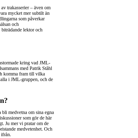
ll av trakasserier – även om
vara mycket mer subtilt än
ndlingarna som påverkar
hälsan och
 biträdande lektor och
ainstormade kring vad JML-
illsammans med Patrik Ståhl
ch komma fram till vilka
 alla i JML-gruppen, och de
en?
ska bli medvetna om sina egna
diskussioner som gör de här
t. Ju mer vi pratar om de
 bristande medvetenhet. Och
ifrån.