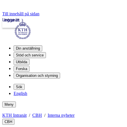
Till innehåll på sidan
Logga in
Intranät
Din anställning
Stöd och service
Utbilda
Forska
Organisation och styrning
Sök
English
Meny
KTH Intranät
CBH
Interna nyheter
CBH