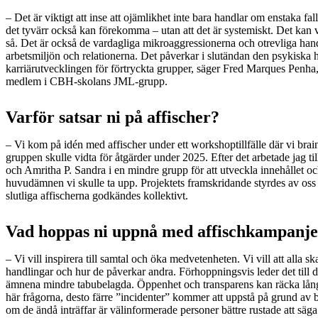
– Det är viktigt att inse att ojämlikhet inte bara handlar om enstaka fa
det tyvärr också kan förekomma – utan att det är systemiskt. Det kan 
så. Det är också de vardagliga mikroaggressionerna och otrevliga ha
arbetsmiljön och relationerna. Det påverkar i slutändan den psykiska 
karriärutvecklingen för förtryckta grupper, säger Fred Marques Penha,
medlem i CBH-skolans JML-grupp.
Varför satsar ni på affischer?
– Vi kom på idén med affischer under ett workshoptillfälle där vi br
gruppen skulle vidta för åtgärder under 2025. Efter det arbetade jag t
och Amritha P. Sandra i en mindre grupp för att utveckla innehållet o
huvudämnen vi skulle ta upp. Projektets framskridande styrdes av oss
slutliga affischerna godkändes kollektivt.
Vad hoppas ni uppnå med affischkampanj
– Vi vill inspirera till samtal och öka medvetenheten. Vi vill att alla 
handlingar och hur de påverkar andra. Förhoppningsvis leder det till 
ämnena mindre tabubelagda. Öppenhet och transparens kan räcka lång
här frågorna, desto färre ”incidenter” kommer att uppstå på grund av
om de ändå inträffar är välinformerade personer bättre rustade att säga 