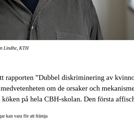
on Lindhe, KTH
r att rapporten ”Dubbel diskriminering av kv
ka medvetenheten om de orsaker och mekanismer
 i köken på hela CBH-skolan. Den första affisc
ar kan vara för att främja