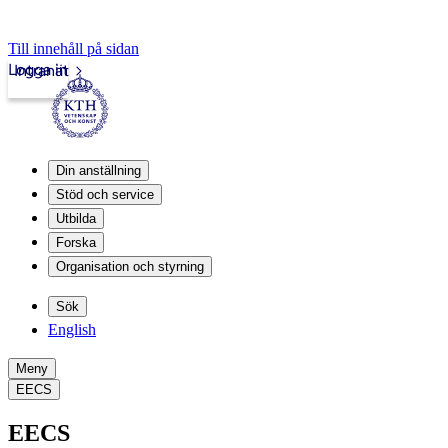
Till innehåll på sidan
Logga in
Intranät
Din anställning
Stöd och service
Utbilda
Forska
Organisation och styrning
Sök
English
Meny
EECS
EECS