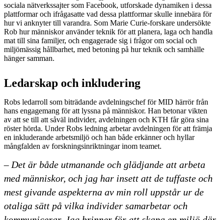
sociala nätverkssajter som Facebook, utforskade dynamiken i dessa
plattformar och ifrågasatte vad dessa plattformar skulle innebära för
hur vi anknyter till varandra. Som Marie Curie-forskare undersökte
Rob hur människor använder teknik för att planera, laga och handla
mat till sina familjer, och engagerade sig i frågor om social och
miljömässig hållbarhet, med betoning på hur teknik och samhälle
hänger samman.
Ledarskap och inkludering
Robs ledarroll som biträdande avdelningschef för MID härrör från
hans engagemang för att lyssna på människor. Han betonar vikten
av att se till att såväl individer, avdelningen och KTH får göra sina
röster hörda. Under Robs ledning arbetar avdelningen för att främja
en inkluderande arbetsmiljö och han både erkänner och hyllar
mångfalden av forskningsinriktningar inom teamet.
– Det är både utmanande och glädjande att arbeta
med människor, och jag har insett att de tuffaste och
mest givande aspekterna av min roll uppstår ur de
otaliga sätt på vilka individer samarbetar och
kommunicerar. Jag brinner för att skapa en miljö där