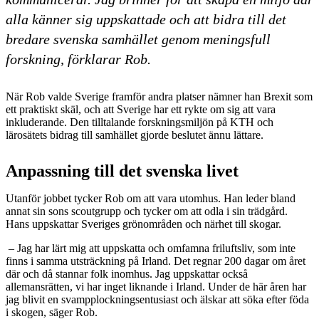
alla känner sig uppskattade och att bidra till det
bredare svenska samhället genom meningsfull
forskning, förklarar Rob.
När Rob valde Sverige framför andra platser nämner han Brexit som
ett praktiskt skäl, och att Sverige har ett rykte om sig att vara
inkluderande. Den tilltalande forskningsmiljön på KTH och
lärosätets bidrag till samhället gjorde beslutet ännu lättare.
Anpassning till det svenska livet
Utanför jobbet tycker Rob om att vara utomhus. Han leder bland
annat sin sons scoutgrupp och tycker om att odla i sin trädgård.
Hans uppskattar Sveriges grönområden och närhet till skogar.
– Jag har lärt mig att uppskatta och omfamna friluftsliv, som inte
finns i samma utsträckning på Irland. Det regnar 200 dagar om året
där och då stannar folk inomhus. Jag uppskattar också
allemansrätten, vi har inget liknande i Irland. Under de här åren har
jag blivit en svampplockningsentusiast och älskar att söka efter föda
i skogen, säger Rob.