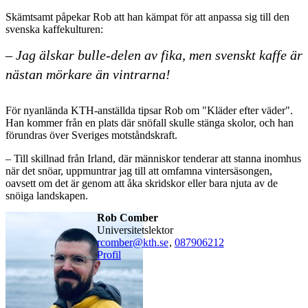
Skämtsamt påpekar Rob att han kämpat för att anpassa sig till den
svenska kaffekulturen:
– Jag älskar bulle-delen av fika, men svenskt kaffe är
nästan mörkare än vintrarna!
För nyanlända KTH-anställda tipsar Rob om "Kläder efter väder".
Han kommer från en plats där snöfall skulle stänga skolor, och han
förundras över Sveriges motståndskraft.
– Till skillnad från Irland, där människor tenderar att stanna inomhus
när det snöar, uppmuntrar jag till att omfamna vintersäsongen,
oavsett om det är genom att åka skridskor eller bara njuta av de
snöiga landskapen.
Rob Comber
universitetslektor
rcomber@kth.se
,
08790
6212
Profil