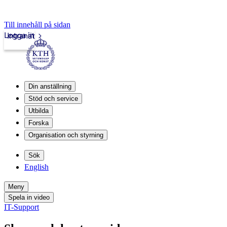
Till innehåll på sidan
Logga in
Intranät
Din anställning
Stöd och service
Utbilda
Forska
Organisation och styrning
Sök
English
Meny
Spela in video
IT-Support