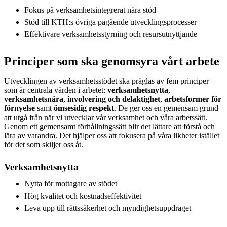
Fokus på verksamhetsintegrerat nära stöd
Stöd till KTH:s övriga pågående utvecklingsprocesser
Effektivare verksamhetsstyrning och resursutnyttjande
Principer som ska genomsyra vårt arbete
Utvecklingen av verksamhetsstödet ska präglas av fem principer
som är centrala värden i arbetet:
verksamhetsnytta
,
verksamhetsnära
,
involvering och delaktighet
,
arbetsformer för
förnyelse
samt
ömsesidig respekt
. De ger oss en gemensam grund
att utgå från när vi utvecklar vår verksamhet och våra arbetssätt.
Genom ett gemensamt förhållningssätt blir det lättare att förstå och
lära av varandra. Det hjälper oss att fokusera på våra likheter istället
för det som skiljer oss åt.
Verksamhetsnytta
Nytta för mottagare av stödet
Hög kvalitet och kostnadseffektivitet
Leva upp till rättssäkerhet och myndighetsuppdraget