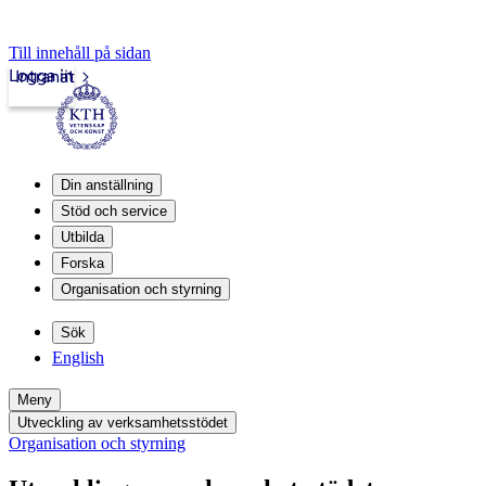
Till innehåll på sidan
Logga in
Intranät
Din anställning
Stöd och service
Utbilda
Forska
Organisation och styrning
Sök
English
Meny
Utveckling av verksamhetsstödet
Organisation och styrning