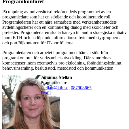
Programkontoret
På uppdrag av universitetsdirektören leds programmet av en
programledare som har en stödjande och koordinerande roll.
Programledaren har ett nära samarbete med verksamhetsstödets
avdelningschefer och en kontinuerlig dialog med skolchefer och
prefekter. Programledaren ska ta hänsyn till andra strategiska initiativ
inom KTH och ha löpande informationsutbyte med styrgrupperna
och portföljkontoren för IT-portföljerna.
Programledaren och arbetet i programmet hämtar stöd från
programkontoret för verksamhetsutveckling. Där samordnas
kompetenser inom exempelvis projektledning, förändringsledning,
behovsinsamling, beslutsstöd, metodstöd och kommunikation.
Johanna Stellan
Programledare
jstellan@kth.se
,
08790
8665
Profil