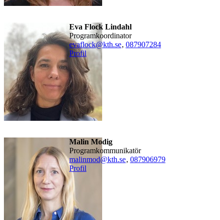
Eva Flock Lindahl
Programkoordinator
evaflock@kth.se
,
08790
7284
Profil
Malin Modig
Programkommunikatör
malinmod@kth.se
,
08790
6979
Profil