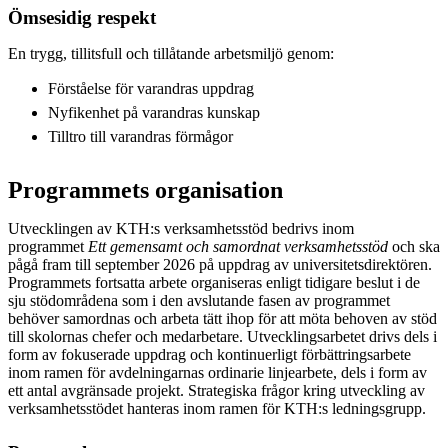
Ömsesidig respekt
En trygg, tillitsfull och tillåtande arbetsmiljö genom:
Förståelse för varandras uppdrag
Nyfikenhet på varandras kunskap
Tilltro till varandras förmågor
Programmets organisation
Utvecklingen av KTH:s verksamhetsstöd bedrivs inom
programmet
Ett gemensamt och samordnat verksamhetsstöd
och ska
pågå fram till september 2026 på uppdrag av universitetsdirektören.
Programmets fortsatta arbete organiseras enligt tidigare beslut i de
sju stödområdena som i den avslutande fasen av programmet
behöver samordnas och arbeta tätt ihop för att möta behoven av stöd
till skolornas chefer och medarbetare. Utvecklingsarbetet drivs dels i
form av fokuserade uppdrag och kontinuerligt förbättringsarbete
inom ramen för avdelningarnas ordinarie linjearbete, dels i form av
ett antal avgränsade projekt. Strategiska frågor kring utveckling av
verksamhetsstödet hanteras inom ramen för KTH:s ledningsgrupp.