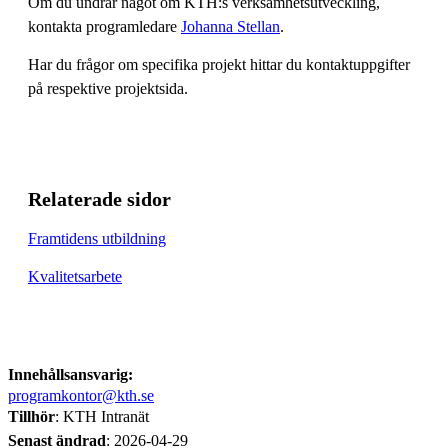
Om du undrar något om KTH:s verksamhetsutveckling,
kontakta programledare
Johanna Stellan
.
Har du frågor om specifika projekt hittar du kontaktuppgifter
på respektive projektsida.
Relaterade sidor
Framtidens utbildning
Kvalitetsarbete
Innehållsansvarig:
programkontor@kth.se
Tillhör
: KTH Intranät
Senast ändrad
:
2026-04-29