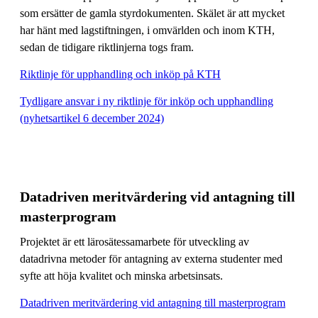
som ersätter de gamla styrdokumenten. Skälet är att mycket
har hänt med lagstiftningen, i omvärlden och inom KTH,
sedan de tidigare riktlinjerna togs fram.
Riktlinje för upphandling och inköp på KTH
Tydligare ansvar i ny riktlinje för inköp och upphandling
(nyhetsartikel 6 december 2024)
Datadriven meritvärdering vid antagning till
masterprogram
Projektet är ett lärosätessamarbete för utveckling av
datadrivna metoder för antagning av externa studenter med
syfte att höja kvalitet och minska arbetsinsats.
Datadriven meritvärdering vid antagning till masterprogram