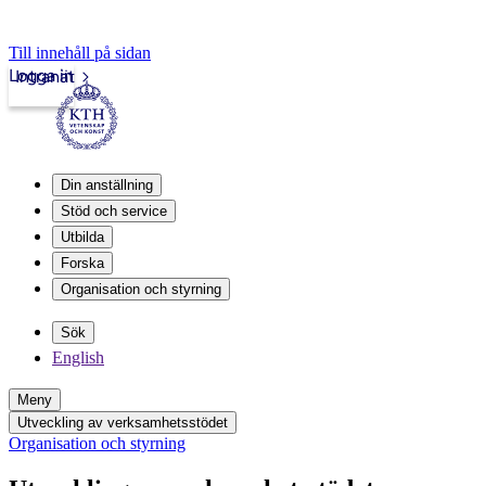
Till innehåll på sidan
Logga in
Intranät
Din anställning
Stöd och service
Utbilda
Forska
Organisation och styrning
Sök
English
Meny
Utveckling av verksamhetsstödet
Organisation och styrning