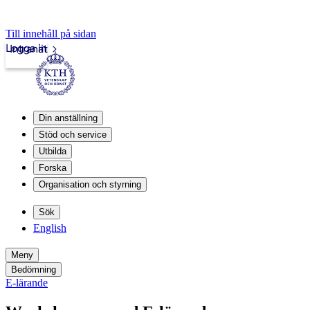
Till innehåll på sidan
Logga in
Intranät
Din anställning
Stöd och service
Utbilda
Forska
Organisation och styrning
Sök
English
Meny
Bedömning
E-lärande