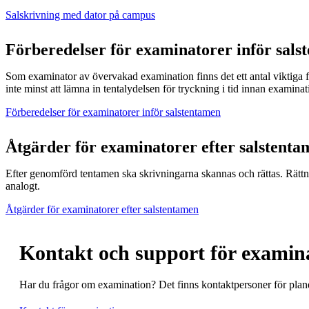
Salskrivning med dator på campus
Förberedelser för examinatorer inför sals
Som examinator av övervakad examination finns det ett antal viktiga 
inte minst att lämna in tentalydelsen för tryckning i tid innan examinat
Förberedelser för examinatorer inför salstentamen
Åtgärder för examinatorer efter salstenta
Efter genomförd tentamen ska skrivningarna skannas och rättas. Rättni
analogt.
Åtgärder för examinatorer efter salstentamen
Kontakt och support för examin
Har du frågor om examination? Det finns kontaktpersoner för plane