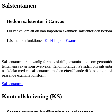
Salstentamen
Bedöm salstentor i Canvas
Du vet väl om att du kan importera skannade salstentor och bedöm
Läs mer om funktionen
KTH Import Exams
.
Salstentamen är en vanlig form av skriftlig examination som genomf
tentamensvakter som övervakar genomförandet. På sidan om salstenta
nackdelar med en salstentamen med en efterföljande diskussion om nä
passande examinationsform.
Salstentamen
Kontrollskrivning (KS)
Status anonym bedömning av salstentor