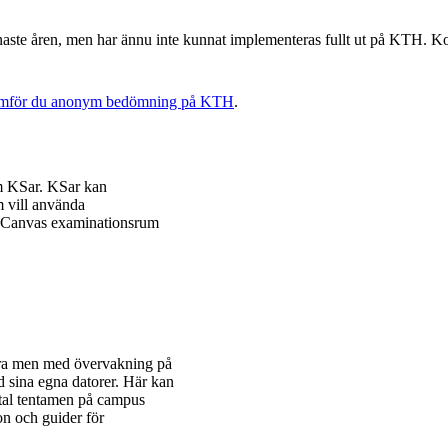
senaste åren, men har ännu inte kunnat implementeras fullt ut på KTH. 
mför du anonym bedömning på KTH
.
om KSar. KSar kan
m vill använda
i Canvas examinationsrum
föra men med övervakning på
d sina egna datorer. Här kan
ital tentamen på campus
on och guider för