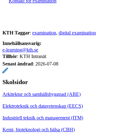
Kontakt för examination
KTH Taggar
:
examination
digital examination
Innehållsansvarig:
e-learning@kth.se
Tillhör
: KTH Intranät
Senast ändrad
:
2026-07-08
Skolsidor
Arkitektur och samhällsbyggnad (ABE)
Elektroteknik och datavetenskap (EECS)
Industriell teknik och management (ITM)
Kemi, bioteknologi och hälsa (CBH)