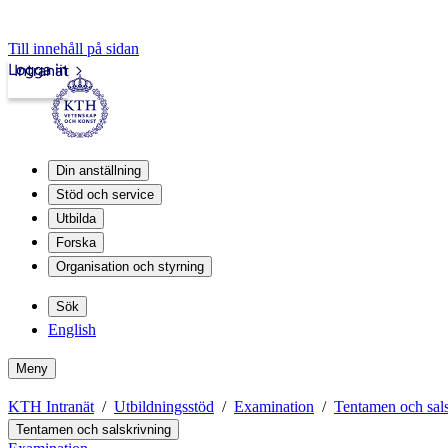
Till innehåll på sidan
Logga in
Intranät
Din anställning
Stöd och service
Utbilda
Forska
Organisation och styrning
Sök
English
Meny
KTH Intranät
Utbildningsstöd
Examination
Tentamen och sal
Tentamen och salskrivning