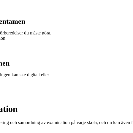
tentamen
förberedelser du måste göra,
ion.
men
ngen kan ske digitalt eller
ation
ring och samordning av examination på varje skola, och du kan även få