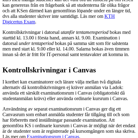
kan genereras från en frågebank så att studenterna får olika frågor
och att KSen därmed kan genomföras löpande under en längre tid,
dvs alla studenter skriver inte samtidigt. Läs mer om
KTH
Digicertus Exam
.
Kontrollskrivningar i datorsal
utanför tentamensperiod
bokas med
starttid kl. 13.00 i första hand, annars kl. 9.00. Examination i
datorsal
under tentaperiod
bokas på samma sätt som för salstenta
men med start kl. 9.00 eller kl. 14.00. Salarna bokas även timmen
innan så det är fritt för IT-personal samt tentavakter att komma in.
Kontrollskrivningar i Canvas
I korthet kan examinatorer och lärare välja mellan två digitala
alternativ då kontrollskrivningen ej kräver anmälan via Ladok:
använda ett särskilt examinationsrum i Canvas (obligatoriskt då
studentanmälan krävs) eller använda ordinarie kursrum i Canvas.
Användning av separat examinationsrum i Canvas ger dig ett
Canvasrum som enbart anmälda studenter får tillgång till och som
har förberetts med inställningar passande examination. Att
genomföra KS i ordinarie kursrum i Canvas är möjligt när det endast
är de studenter som är registrerade på kursomgången som ska skriva.
Läs mer om
Examinationsrum i Canvas
.