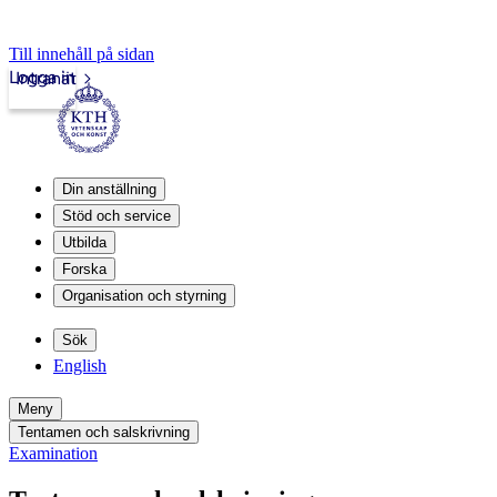
Till innehåll på sidan
Logga in
Intranät
Din anställning
Stöd och service
Utbilda
Forska
Organisation och styrning
Sök
English
Meny
Tentamen och salskrivning
Examination