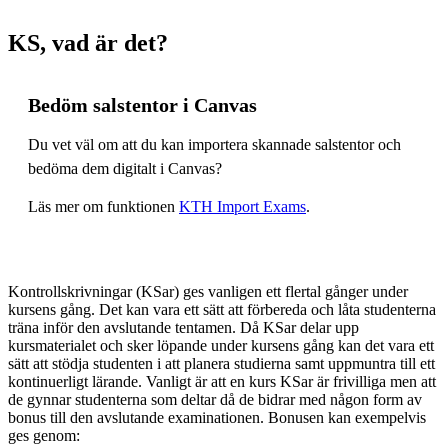
KS, vad är det?
Bedöm salstentor i Canvas
Du vet väl om att du kan importera skannade salstentor och
bedöma dem digitalt i Canvas?
Läs mer om funktionen
KTH Import Exams
.
Kontrollskrivningar (KSar) ges vanligen ett flertal gånger under
kursens gång. Det kan vara ett sätt att förbereda och låta studenterna
träna inför den avslutande tentamen. Då KSar delar upp
kursmaterialet och sker löpande under kursens gång kan det vara ett
sätt att stödja studenten i att planera studierna samt uppmuntra till ett
kontinuerligt lärande. Vanligt är att en kurs KSar är frivilliga men att
de gynnar studenterna som deltar då de bidrar med någon form av
bonus till den avslutande examinationen. Bonusen kan exempelvis
ges genom: