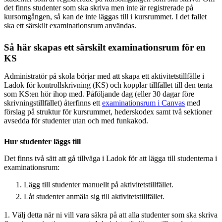
det finns studenter som ska skriva men inte är registrerade på
kursomgången, så kan de inte läggas till i kursrummet. I det fallet
ska ett särskilt examinationsrum användas.
Så här skapas ett särskilt examinationsrum för en
KS
Administratör på skola börjar med att skapa ett aktivitetstillfälle i
Ladok för kontrollskrivning (KS) och kopplar tillfället till den tenta
som KS:en hör ihop med. Påföljande dag (eller 30 dagar före
skrivningstillfället) återfinns ett
examinationsrum i Canvas
med
förslag på struktur för kursrummet, hederskodex samt två sektioner
avsedda för studenter utan och med funkakod.
Hur studenter läggs till
Det finns två sätt att gå tillväga i Ladok för att lägga till studenterna i
examinationsrum:
Lägg till studenter manuellt på aktivitetstillfället.
Låt studenter anmäla sig till aktivitetstillfället.
1. Välj detta när ni vill vara säkra på att alla studenter som ska skriva