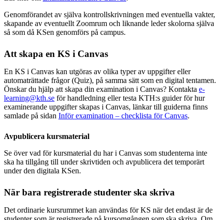
Genomförandet av själva kontrollskrivningen med eventuella vakter,
skapande av eventuellt Zoomrum och liknande leder skolorna själva
så som då KSen genomförs på campus.
Att skapa en KS i Canvas
En KS i Canvas kan utgöras av olika typer av uppgifter eller
automaträttade frågor (Quiz), på samma sätt som en digital tentamen.
Önskar du hjälp att skapa din examination i Canvas? Kontakta
e-
learning@kth.se
för handledning eller testa KTH:s guider för hur
examinerande uppgifter skapas i Canvas, länkar till guiderna finns
samlade på sidan
Inför examination – checklista för Canvas
.
Avpublicera kursmaterial
Se över vad för kursmaterial du har i Canvas som studenterna inte
ska ha tillgång till under skrivtiden och avpublicera det temporärt
under den digitala KSen.
När bara registrerade studenter ska skriva
Det ordinarie kursrummet kan användas för KS när det endast är de
studenter som är registrerade på kursomgången som ska skriva. Om