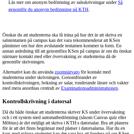
Läs mer om anonym bedömning av salsskrivningar under
Så
genomför du anonym bedömning på KTH
.
Önskar du att studenterna ska få träna på hur det är att skriva en
salstentamen på campus kan det vara rekommenderat att KSen
påminner om hur den avslutande tentamen kommer ta form. En
annan anledning till att genomföra KSen på campus är om du önskar
närmare kontakt med eller övervakning av studenterna då de
genomför skrivningen.
Alternativt kan du använda
zoomnärvaro
för kontakt med
studenterna under skrivningen. Genomförandet av
kontrollskrivningen, bokning av salar, ronderande lärare och vakter
med mera anordnas centralt av
Examinationsadministrationen
.
Kontrollskrivning i datorsal
Då du både önskar att studenterna skriver KS under övervakning
och i ett system med automatbedömning (såsom Canvas quiz eller
Möbius) är det möjligt att skriva i KTH:s datorsalar. Bra att planera
för är att det finns begränsat med platser i datorsalarna. Har du en
kurs med många studenter kan det vara bra att fundera på om KSen