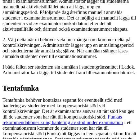
finns i examinationsrummet. Administratör lägger till studenterna
manuellt på aktivitetstillfället utan att lägga upp en
anmälningsperiod. Påföljande dag återfinns manuellt anmälda
studenter i examinationsrummet. Det är möjligt att manuellt lägga till
studenterna vid av examinator önskat datum efter det att
aktivitetstillfälle och därmed också examinationsrummet skapats.
2. Välj detta när ni behöver veta hur många som kommer delta på
kontrollskrivningen. Administratör lägger upp en anmälningsperiod
och studenterna får anmäla sig själva. När anmälan stänger läses
anmälda studenter över till examinationsrummet.
I båda fallen ser studenten sin anmälan i studentgränssnittet i Ladok.
Administratör kan lägga till studenter fram till examinationsdatumet.
Tentafunka
Tentafunka behöver kontaktas separat för eventuellt stöd med
hantering av studenter med kompensatoriskt stöd vid
kontrollskrivningar. Det är examinatorns ansvar att rätt stöd kan ges
till de studenter som har rätt till kompensatoriskt stöd.
Funkas
rekommendationer kring hantering av stöd under examination
I ett
examinationsrum kommer de studenter som har rätt till
kompensatoriskt stöd (Funka) att läggas in i en separat sektion för att