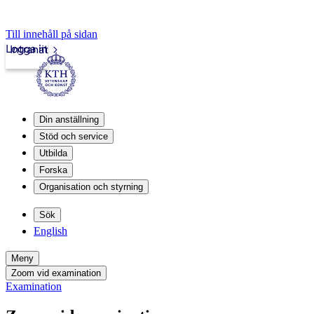
Till innehåll på sidan
Logga in
Intranät
Din anställning
Stöd och service
Utbilda
Forska
Organisation och styrning
Sök
English
Meny
Zoom vid examination
Examination