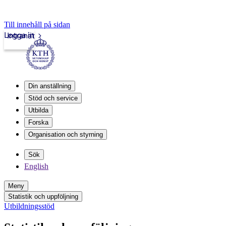
Till innehåll på sidan
Logga in
Intranät
Din anställning
Stöd och service
Utbilda
Forska
Organisation och styrning
Sök
English
Meny
Statistik och uppföljning
Utbildningsstöd